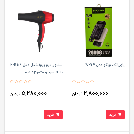
پاوربانک ویکو مدل WP24
سشوار انزو پروفشنال مدل EN6109
با باد سرد و متمرکزکننده
5,280,000
2,800,000
تومان
تومان
خرید
خرید