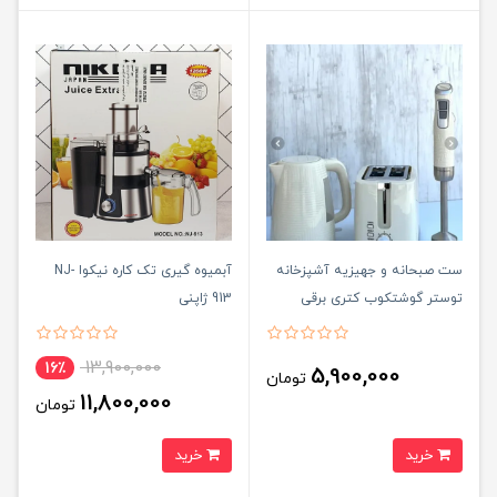
ست صبحانه و جهیزیه آشپزخانه
آبمیوه گیری تک کاره نیکوا NJ-
توستر گوشتکوب کتری برقی
913 ژاپنی
ووگاترونیکس VE237
13,900,000
16٪
5,900,000
تومان
11,800,000
تومان
خرید
خرید