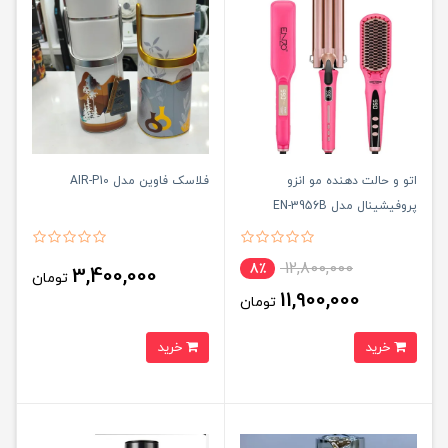
اتو و حالت دهنده مو انزو
فلاسک فاوین مدل AIR-P10
پروفیشینال مدل EN-3956B
12,800,000
8٪
3,400,000
تومان
11,900,000
تومان
خرید
خرید