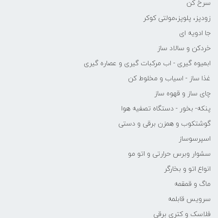
سرخ کن
زودپز، پلوپز،مولتی کوکر
جا ادویه ای
خردکن و سالاد ساز
ابمیوه گیری - اب مرکبات گیری و عصاره گیری
غذا ساز - اسیاب و مخلوط کن
چای ساز و قهوه ساز
پنکه- بخور - دستگاه تصفیه هوا
گوشتکوب و همزن برقی و دستی
اسپرسوساز
سشوار وبرس حرارتی و اتو مو
انواع اتو و بخارگر
ماگ و قمقمه
سرویس قابلمه
فلاسک و کتری برقی