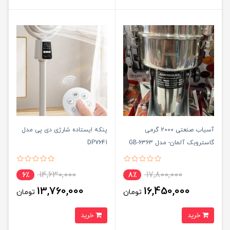
آسیاب صنعتی 2000 گرمی
پنکه ایستاده شارژی دی پی مدل
گاستروبک آلمان- مدل GB-6363
DP7641
14,630,000
17,800,000
6٪
8٪
13,760,000
16,450,000
تومان
تومان
خرید
خرید