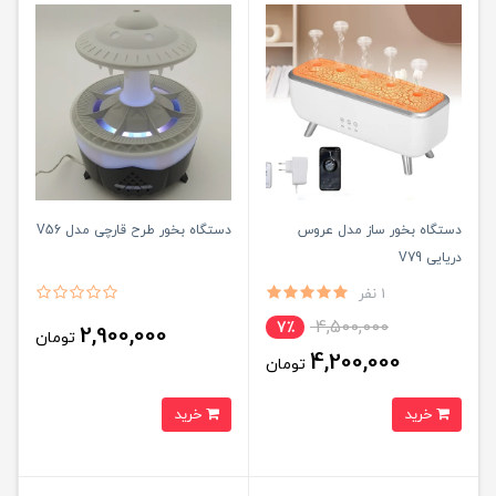
دستگاه بخور ساز مدل عروس
دستگاه بخور طرح قارچی مدل V56
دریایی V79
1 نفر
4,500,000
7٪
2,900,000
تومان
4,200,000
تومان
خرید
خرید