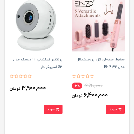
سشوار حرفه‌ای انزو پروفیشینال
پرژکتور کهکشانی 12 دیسک مدل
مدل EN-4142
S3 اسپیکر دار
6,610,000
4٪
3,900,000
تومان
6,400,000
تومان
خرید
خرید