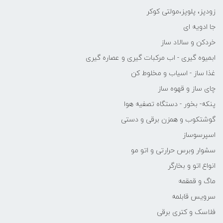
زودپز، پلوپز،مولتی کوکر
جا ادویه ای
خردکن و سالاد ساز
ابمیوه گیری - اب مرکبات گیری و عصاره گیری
غذا ساز - اسیاب و مخلوط کن
چای ساز و قهوه ساز
پنکه- بخور - دستگاه تصفیه هوا
گوشتکوب و همزن برقی و دستی
اسپرسوساز
سشوار وبرس حرارتی و اتو مو
انواع اتو و بخارگر
ماگ و قمقمه
سرویس قابلمه
فلاسک و کتری برقی