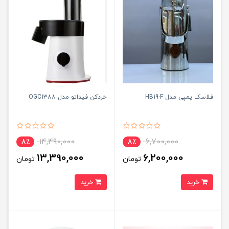
فلاسک پمپی مدل HB19-F
خردکن فیداتو مدل OGC1388
14,490,000
6,700,000
8٪
8٪
13,390,000
6,200,000
تومان
تومان
خرید
خرید