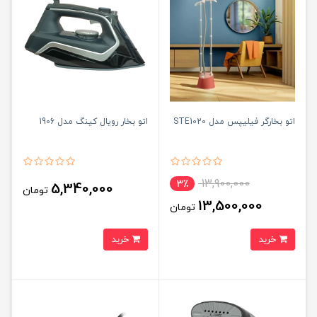
اتو بخارگر فیلیپس مدل STE1020
اتو بخار رویال کینگ مدل 1906
13,900,000
3٪
5,340,000
تومان
13,500,000
تومان
خرید
خرید