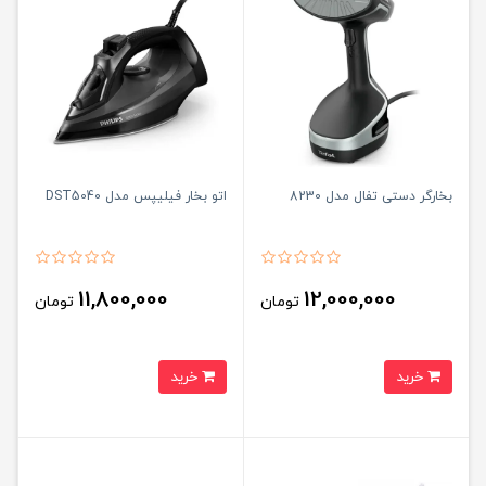
بخارگر دستی تفال مدل 8230
اتو بخار فیلیپس مدل DST5040
11,800,000
12,000,000
تومان
تومان
خرید
خرید