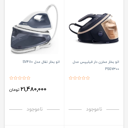
اتو بخار مخزن دار فیلیپس مدل
اتو بخار تفال مدل SV4110
PSG7300
21,480,000
تومان
ناموجود
ناموجود