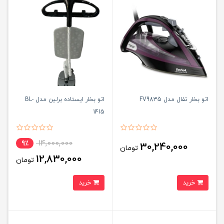
اتو بخار تفال مدل FV9835
اتو بخار ایستاده برلین مدل BL-
1415
14,000,000
9٪
30,240,000
تومان
12,830,000
تومان
خرید
خرید