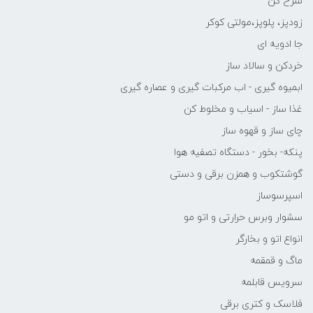
سرخ کن
زودپز، پلوپز،مولتی کوکر
جا ادویه ای
خردکن و سالاد ساز
ابمیوه گیری - اب مرکبات گیری و عصاره گیری
غذا ساز - اسیاب و مخلوط کن
چای ساز و قهوه ساز
پنکه- بخور - دستگاه تصفیه هوا
گوشتکوب و همزن برقی و دستی
اسپرسوساز
سشوار وبرس حرارتی و اتو مو
انواع اتو و بخارگر
ماگ و قمقمه
سرویس قابلمه
فلاسک و کتری برقی