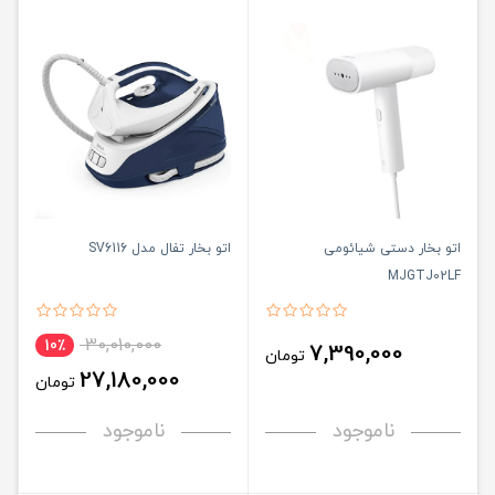
اتو بخار دستی شیائومی
اتو بخار تفال مدل SV6116
MJGTJ02LF
30,010,000
10٪
7,390,000
تومان
27,180,000
تومان
ناموجود
ناموجود