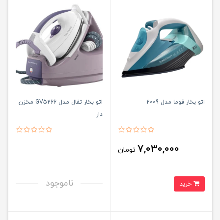
اتو بخار فوما مدل 2009
اتو بخار تفال مدل GV5266 مخزن
دار
7,030,000
تومان
ناموجود
خرید