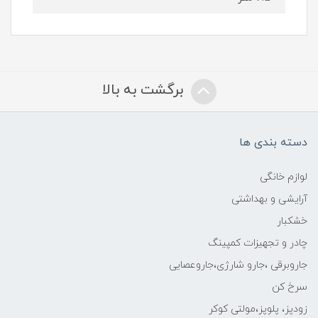
برگشت به بالا
دسته بندی ها
لوازم خانگی
آرایشی و بهداشتی
خشکبار
چادر و تجهیزات کمپینگ
جاروبرقی ،جارو شارژی،جاروعصایی
سرخ کن
زودپز، پلوپز،مولتی کوکر