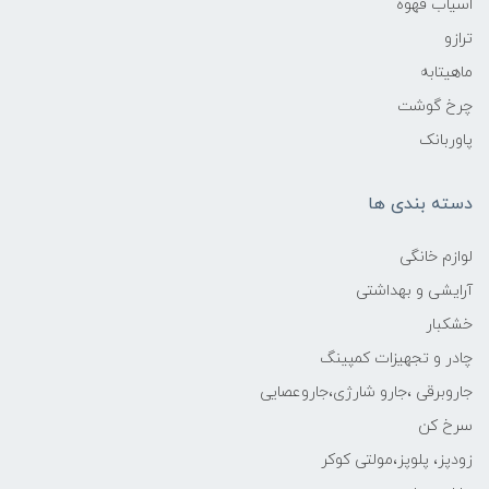
اسیاب قهوه
ترازو
ماهیتابه
چرخ گوشت
پاوربانک
دسته بندی ها
لوازم خانگی
آرایشی و بهداشتی
خشکبار
چادر و تجهیزات کمپینگ
جاروبرقی ،جارو شارژی،جاروعصایی
سرخ کن
زودپز، پلوپز،مولتی کوکر