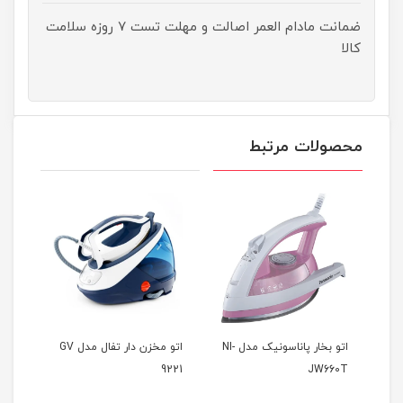
ضمانت مادام العمر اصالت و مهلت تست ۷ روزه سلامت
کالا
محصولات مرتبط
اتو بخار پاناسونیک مدل NI-
اتو مخزن دار تفال مدل GV
اتو ب
9221
JW660T