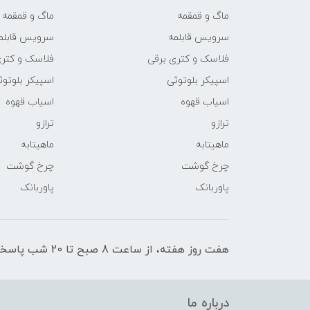
ماگ و قمقمه
ماگ و قمقمه
سرویس قابلمه
سرویس قابلم
فلاسک و کتری برقی
فلاسک و کتری
اسپیکر بلوتوثی
اسپیکر بلوتوث
اسیاب قهوه
اسیاب قهوه
ترازو
ترازو
ماهیتابه
ماهیتابه
چرخ گوشت
چرخ گوشت
پاوربانک
پاوربانک
هفت روز هفته، از ساعت 8 صبح تا 20 شب پاسخگوی شما عزیزان هستیم.
درباره ما