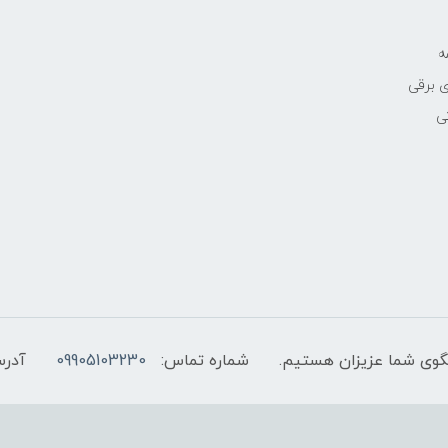
ه
 برقی
ی
شماره تماس:
09905103230
آدرس