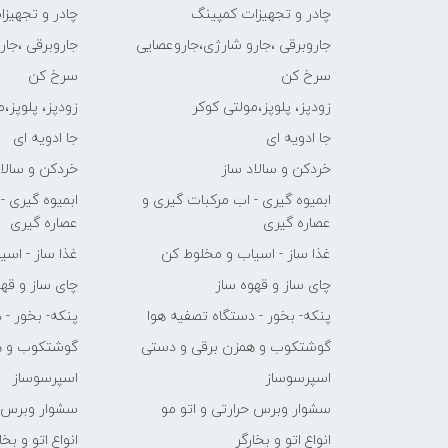
چادر و تجهیزات کمپینگ
چادر و تجهیز
جاروبرقی ،جارو شارژی،جاروعصایی
جاروبرقی ،جا
سرخ کن
سرخ کن
زودپز، پلوپز،مولتی کوکر
زودپز، پلوپز،
جا ادویه ای
جا ادویه ای
خردکن و سالاد ساز
خردکن و سالاد
ابمیوه گیری - اب مرکبات گیری و
ابمیوه گیری -
عصاره گیری
عصاره گیری
غذا ساز - اسیاب و مخلوط کن
غذا ساز - اس
چای ساز و قهوه ساز
چای ساز و قهو
پنکه- بخور - دستگاه تصفیه هوا
پنکه- بخور - 
گوشتکوب و همزن برقی و دستی
گوشتکوب و ه
اسپرسوساز
اسپرسوساز
سشوار وبرس حرارتی و اتو مو
سشوار وبرس ح
انواع اتو و بخارگر
انواع اتو و بخا