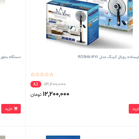
تاده رویال کینگ مدل ROSHA-1471
دستگاه بخور س
13,200,000
8٪
12,200,000
تومان
خرید