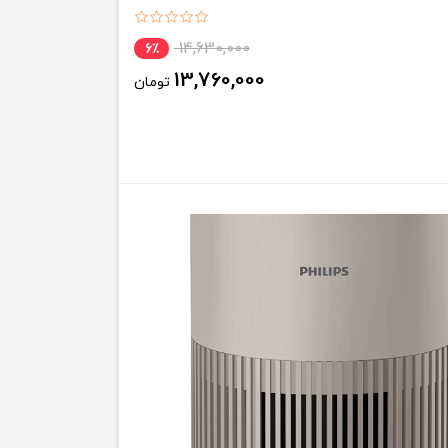
14,630,000
6٪
13,760,000
تومان