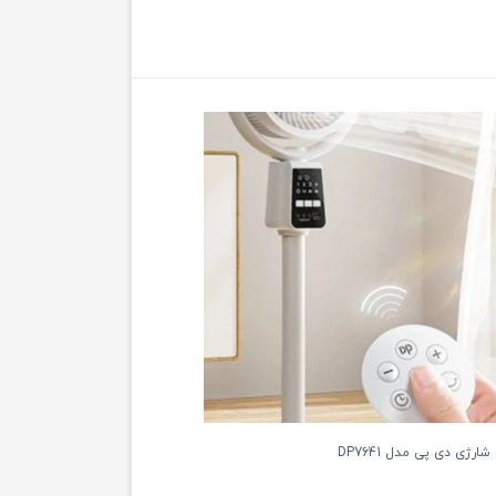
ارژی دی پی مدل DP7641