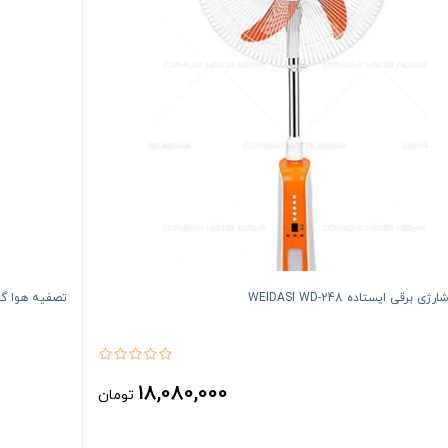
ی برقی ایستاده WEIDASI WD-248
تصفیه هوا گریمن 
18,080,000
تومان