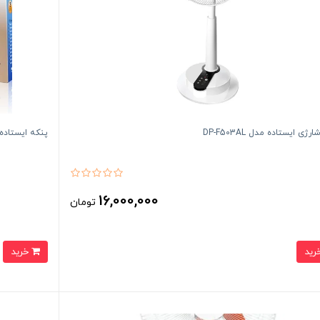
ژی ایستاده مدل DP-F503AL
پنکه ایستاده روی
16,000,000
تومان
خرید