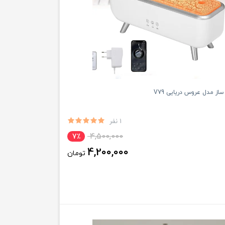
از مدل عروس دریایی V79
1 نفر
4,500,000
7٪
4,200,000
تومان