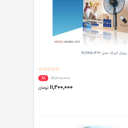
ال کینگ مدل ROSHA-1472
12,200,000
9٪
11,200,000
تومان