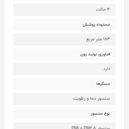
4 حالت
محدوده پوشش
184 متر مربع
فناوری تولید یون
دارد
حسگرها
سنسور دما و رطوبت
نوع سنسور
سنسور PM2.5 و PM1