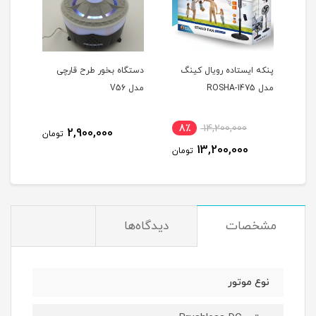
پنکه ایستاده رویال کینگ
دستگاه بخور طرح قارچی
دستگ
مدل ROSHA-1475
مدل V56
جنگ
8٪
14,200,000
7
2,900,000
تومان
13,200,000
مان
تومان
مشخصات
دیدگاه‌ها
نوع موتور