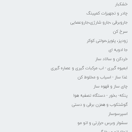
خشکبار
چادر و تجهیزات کمپینگ
جاروبرقی ،جارو شارژی،جاروعصایی
سرخ کن
زودپز، پلوپز،مولتی کوکر
جا ادویه ای
خردکن و سالاد ساز
ابمیوه گیری - اب مرکبات گیری و عصاره گیری
غذا ساز - اسیاب و مخلوط کن
چای ساز و قهوه ساز
پنکه- بخور - دستگاه تصفیه هوا
گوشتکوب و همزن برقی و دستی
اسپرسوساز
سشوار وبرس حرارتی و اتو مو