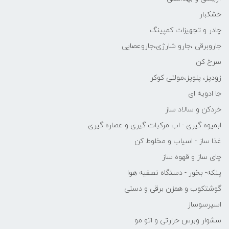
خشکبار
چادر و تجهیزات کمپینگ
جاروبرقی ،جارو شارژی،جاروعصایی
سرخ کن
زودپز، پلوپز،مولتی کوکر
جا ادویه ای
خردکن و سالاد ساز
ابمیوه گیری - اب مرکبات گیری و عصاره گیری
غذا ساز - اسیاب و مخلوط کن
چای ساز و قهوه ساز
پنکه- بخور - دستگاه تصفیه هوا
گوشتکوب و همزن برقی و دستی
اسپرسوساز
سشوار وبرس حرارتی و اتو مو