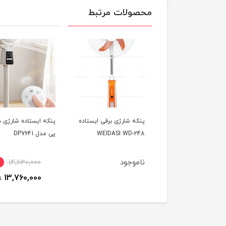
محصولات مرتبط
ه شارژی برقی ایستاده
پنکه ایستاده شارژی دی
WEIDASI WD-
پی مدل DP7641
28
وجود
6٪
14,630,000
2,480,000
ت
13,760,000
تومان