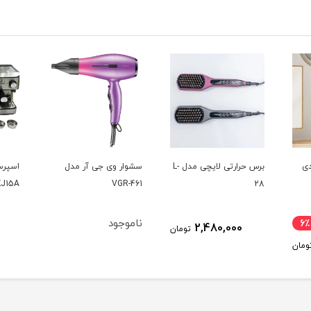
برس حرارتی لایچی مدل L-
سشوار وی جی آر مدل
اسپرسو ساز زیگما مدل
چای سا
VGR-461
KJ15A
مدل 1747
ناموجود
16,570,000
ومان
تومان