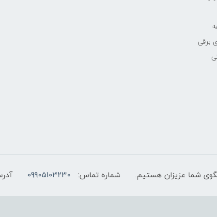
ه
 برقی
ی
شماره تماس:
09905103230
آدرس