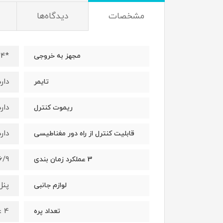
مشخصات
دیدگاه‌ها
*4 ولت DC و 1*5 ولت USB
مجهز به خروجی
دارد
تایمر
دارد
ریموت کنترل
دارد
قابلیت کنترل از راه دور مغناطیسی
3/6/9 
3 عملکرد زمان‌ بندی
پنل خو
لوازم جانبی
4 عدد
تعداد پره