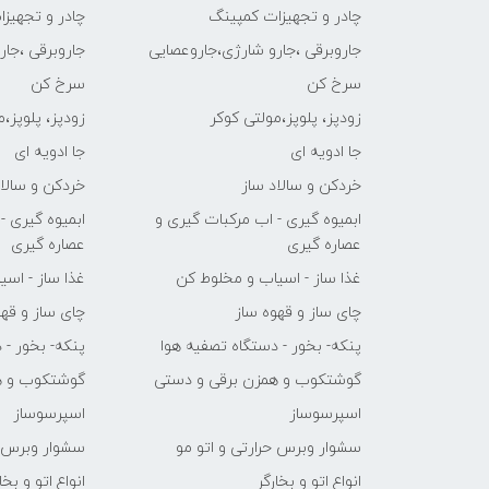
چادر و تجهیزات کمپینگ
چادر و تجهیز
جاروبرقی ،جارو شارژی،جاروعصایی
جاروبرقی ،جا
سرخ کن
سرخ کن
زودپز، پلوپز،مولتی کوکر
زودپز، پلوپز،
جا ادویه ای
جا ادویه ای
خردکن و سالاد ساز
خردکن و سالاد
ابمیوه گیری - اب مرکبات گیری و
ابمیوه گیری -
عصاره گیری
عصاره گیری
غذا ساز - اسیاب و مخلوط کن
غذا ساز - اس
چای ساز و قهوه ساز
چای ساز و قهو
پنکه- بخور - دستگاه تصفیه هوا
پنکه- بخور - 
گوشتکوب و همزن برقی و دستی
گوشتکوب و ه
اسپرسوساز
اسپرسوساز
سشوار وبرس حرارتی و اتو مو
سشوار وبرس ح
انواع اتو و بخارگر
انواع اتو و بخا