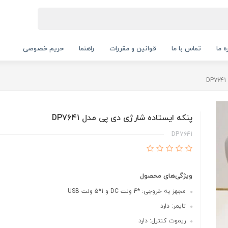
ه ما
تماس با ما
قوانین و مقررات
راهنما
حریم خصوصی
پنکه ایستاده شارژی دی پی مدل DP7641
DP7641
ویژگی‌های محصول
مجهز به خروجی: *4 ولت DC و 1*5 ولت USB
تایمر: دارد
ریموت کنترل: دارد