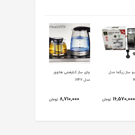
ز کنارهمی هانوور
آبسردکن توشیبا مدل
سرخ کن شارپ مدل KF-
AF70RT-S3
RWF-W1766TU(K)
ناموجود
ناموجود
8,710,000
تومان