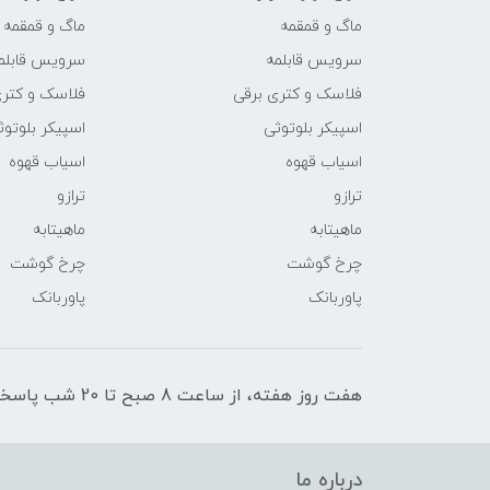
ماگ و قمقمه
ماگ و قمقمه
سرویس قابلمه
سرویس قابلم
فلاسک و کتری برقی
فلاسک و کتری
اسپیکر بلوتوثی
اسپیکر بلوتوث
اسیاب قهوه
اسیاب قهوه
ترازو
ترازو
ماهیتابه
ماهیتابه
چرخ گوشت
چرخ گوشت
پاوربانک
پاوربانک
هفت روز هفته، از ساعت 8 صبح تا 20 شب پاسخگوی شما عزیزان هستیم.
درباره ما