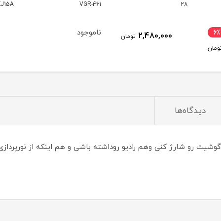
VGR-461
KJ15A
مدل 1747
ناموجود
16,570,000
ومان
تومان
دیدگاه‌ها
یت رو شارژ کنی وهم رادیو روداشته باشی و هم اینکه از نورپردازی 