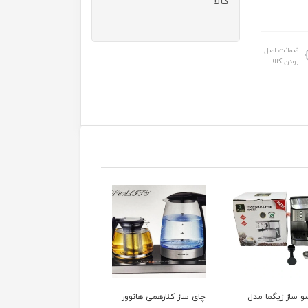
کالا
ضمانت اصل
بودن کالا
ز کنارهمی هانوور
آبسردکن توشیبا مدل
سرخ کن شارپ مدل KF-