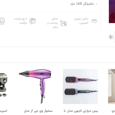
نمایشگر LED: دارد
امکان تحویل
امکان
۷ روز ضمانت
اکسپرس
پرداخت در
بازگشت
محل
برس حرارتی لایچی مدل L-
سشوار وی جی آر مدل
اسپرسو ساز زیگما مدل
چای سا