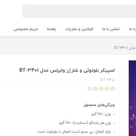
ه ما
تماس با ما
قوانین و مقررات
راهنما
حریم خصوصی
BT-34
اسپیکر بلوتوثی و شارژر وایرلس مدل BT-3401
BT-3401
ویژگی‌های محصول
وزن: 710 گرم
وزن هر بلندگو (ستلایت): 710 گرم
نوع اتصال: بی سیم است اتصال با بلوتوث است