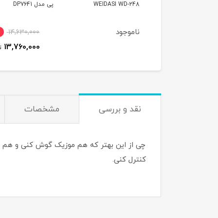
WEIDASI WD-
پی مدل DP7641
28
وجود
6٪
14,630,000
2,480,000
ت
13,760,000
تومان
نقد و بررسی
مشخصات
چی از این بهتر که هم موزیک گوش کنی و هم گوش
کنترل کنی.