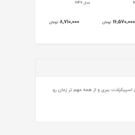
AF70RT-S3
RWF-W1766TU(K)
ناموجود
ناموجود
8,710,000
تومان
اسپیکرلذت ببری و از همه مهم تر زمان رو