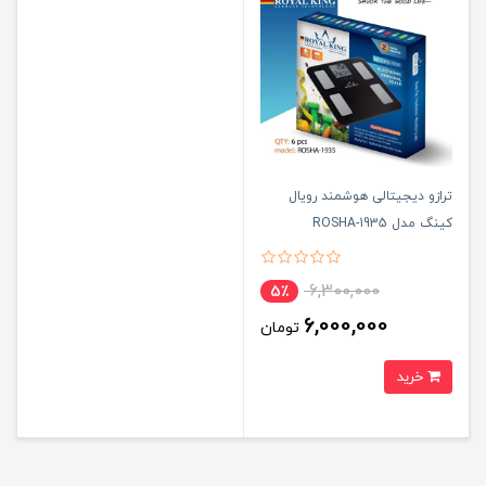
ترازو دیجیتالی هوشمند رویال
کینگ مدل ROSHA-1935
6,300,000
5٪
6,000,000
تومان
خرید