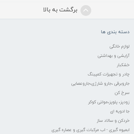
برگشت به بالا
دسته بندی ها
لوازم خانگی
آرایشی و بهداشتی
خشکبار
چادر و تجهیزات کمپینگ
جاروبرقی ،جارو شارژی،جاروعصایی
سرخ کن
زودپز، پلوپز،مولتی کوکر
جا ادویه ای
خردکن و سالاد ساز
ابمیوه گیری - اب مرکبات گیری و عصاره گیری