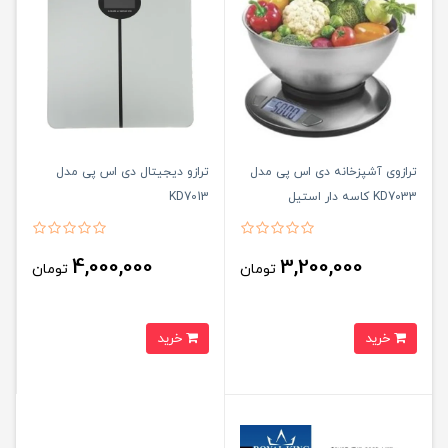
ترازوی آشپزخانه دی اس پی مدل
ترازو دیجیتال دی اس پی مدل
KD7033 کاسه دار استیل
KD7013
4,000,000
3,200,000
تومان
تومان
خرید
خرید