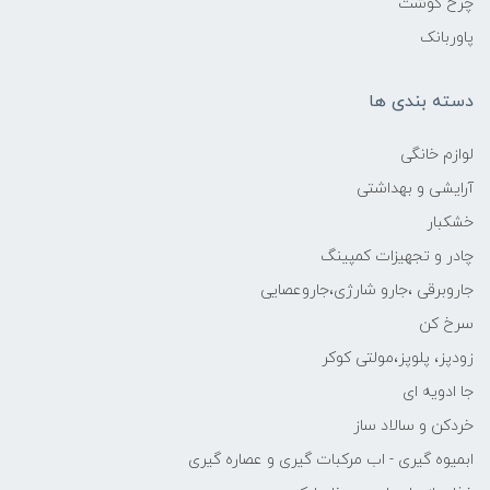
چرخ گوشت
پاوربانک
دسته بندی ها
لوازم خانگی
آرایشی و بهداشتی
خشکبار
چادر و تجهیزات کمپینگ
جاروبرقی ،جارو شارژی،جاروعصایی
سرخ کن
زودپز، پلوپز،مولتی کوکر
جا ادویه ای
خردکن و سالاد ساز
ابمیوه گیری - اب مرکبات گیری و عصاره گیری