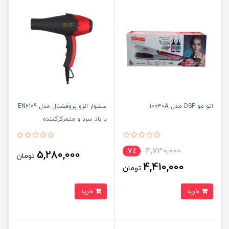
اتو مو DSP مدل 10030A
سشوار انزو پروفشنال مدل EN6109
با باد سرد و متمرکزکننده
4,730,000
7٪
5,280,000
تومان
4,410,000
تومان
خرید
خرید