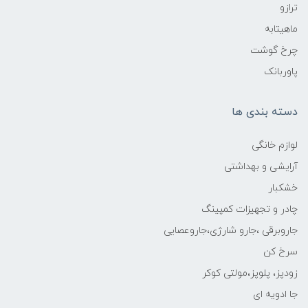
ترازو
ماهیتابه
چرخ گوشت
پاوربانک
دسته بندی ها
لوازم خانگی
آرایشی و بهداشتی
خشکبار
چادر و تجهیزات کمپینگ
جاروبرقی ،جارو شارژی،جاروعصایی
سرخ کن
زودپز، پلوپز،مولتی کوکر
جا ادویه ای