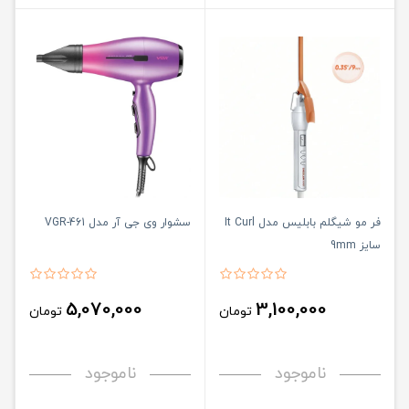
فر مو شیگلم بابلیس مدل It Curl
سشوار وی جی آر مدل VGR-461
سایز 9mm
5,070,000
3,100,000
تومان
تومان
ناموجود
ناموجود