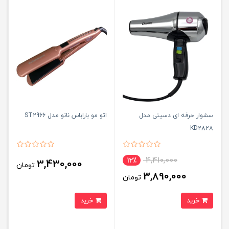
سشوار حرفه ای دسینی مدل
اتو مو باراباس نانو مدل ST2966
KD2828
4,410,000
12٪
3,430,000
تومان
3,890,000
تومان
خرید
خرید