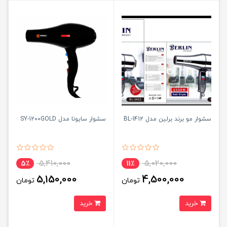
سشوار مو برند برلین مدل BL-1412
سشوار سایونا مدل SY-1200GOLD
5,410,000
5,020,000
5٪
11٪
5,150,000
4,500,000
تومان
تومان
خرید
خرید