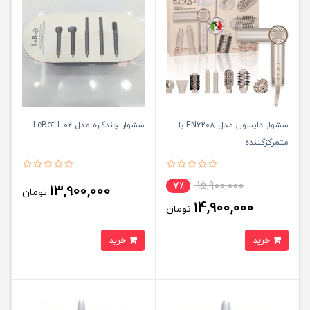
سشوار دایسون مدل EN6208 با
سشوار چندکاره مدل LeBot L-06
متمرکزکننده
15,900,000
7٪
13,900,000
تومان
14,900,000
تومان
خرید
خرید