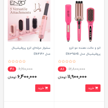
اتو و حالت دهنده مو انزو
سشوار حرفه‌ای انزو پروفیشینال
پروفیشینال مدل EN-3956B
مدل EN-4142
6,610,000
12,800,000
4٪
8٪
6,400,000
11,900,000
تومان
تومان
خرید
خرید