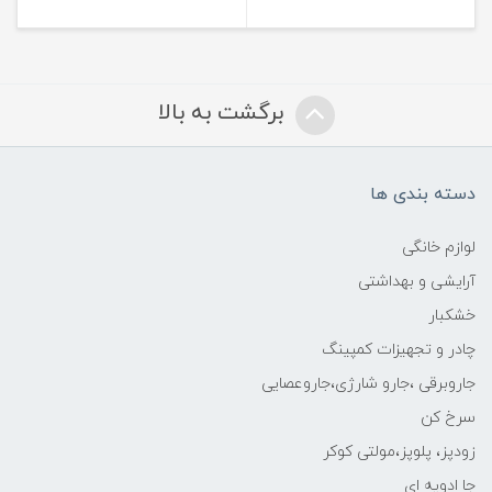
برگشت به بالا
دسته بندی ها
لوازم خانگی
آرایشی و بهداشتی
خشکبار
چادر و تجهیزات کمپینگ
جاروبرقی ،جارو شارژی،جاروعصایی
سرخ کن
زودپز، پلوپز،مولتی کوکر
جا ادویه ای