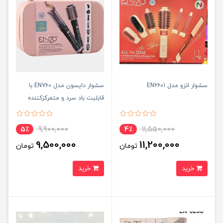
سشوار انزو مدل EN6601
سشوار دایسون مدل EN760 با
قابلیت باد سرد و متمرکزکننده
9,900,000
11,550,000
5٪
4٪
9,500,000
11,200,000
تومان
تومان
خرید
خرید