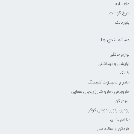
ماهیتابه
چرخ گوشت
پاوربانک
دسته بندی ها
لوازم خانگی
آرایشی و بهداشتی
خشکبار
چادر و تجهیزات کمپینگ
جاروبرقی ،جارو شارژی،جاروعصایی
سرخ کن
زودپز، پلوپز،مولتی کوکر
جا ادویه ای
خردکن و سالاد ساز