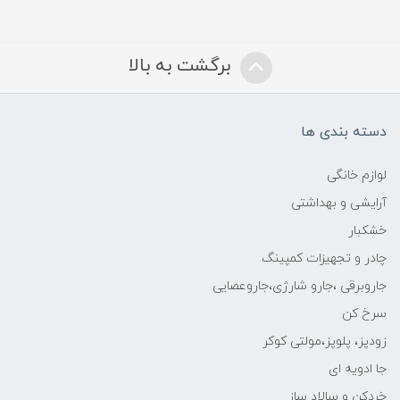
برگشت به بالا
دسته بندی ها
لوازم خانگی
آرایشی و بهداشتی
خشکبار
چادر و تجهیزات کمپینگ
جاروبرقی ،جارو شارژی،جاروعصایی
سرخ کن
زودپز، پلوپز،مولتی کوکر
جا ادویه ای
خردکن و سالاد ساز