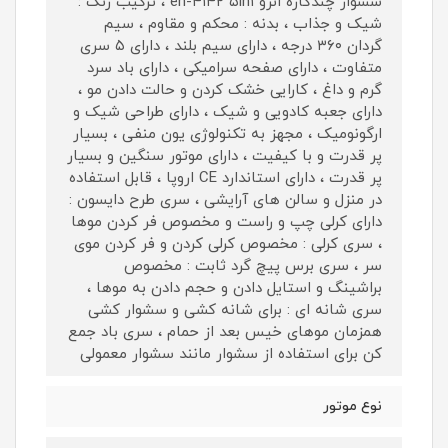
سشوار چندکاره انزو en-۴۱۴۲ ۵in۱ ، ترکیب رنگ :
شیک و جذاب ، بدنه : محکم و مقاوم ، سیم
گردان ۳۶۰ درجه ، دارای سیم بلند ، دارای ۵ سری
متفاوت ، دارای صفحه سرامیکی ، دارای باد سرد
گرم و داغ ، کارایی خشک کردن و حالت دادن مو ،
دارای جعبه کادویی و شیک ، دارای طراحی شیک و
ارگونومیک ، مجهز به تکنولوژی یون منفی ، بسیار
پر قدرت و با کیفیت ، دارای موتور سنگین و بسیار
پر قدرت ، دارای استاندارد CE اروپا ، قابل استفاده
در منزل و سالن های آرایشی ، سری طرح دایسون :
دارای کرلی چپ و راست و مخصوص فر کردن موها
، سری کرلی : مخصوص کرلی کردن و فر کردن موی
سر ، سری برس پیچ گرد ثابت : مخصوص
براشینگ و استایل دادن و حجم دادن به موها ،
سری شانه ای : برای شانه کشی و سشوار کشی
همزمان موهای خیس بعد از حمام ، سری باد جمع
کن برای استفاده از سشوار مانند سشوار معمولی
نوع موتور