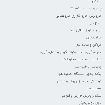
خشکبار
چادر و تجهیزات کمپینگ
جاروبرقی ،جارو شارژی،جاروعصایی
سرخ کن
زودپز، پلوپز،مولتی کوکر
جا ادویه ای
خردکن و سالاد ساز
ابمیوه گیری - اب مرکبات گیری و عصاره گیری
غذا ساز - اسیاب و مخلوط کن
چای ساز و قهوه ساز
پنکه- بخور - دستگاه تصفیه هوا
گوشتکوب و همزن برقی و دستی
اسپرسوساز
سشوار وبرس حرارتی و اتو مو
انواع اتو و بخارگر