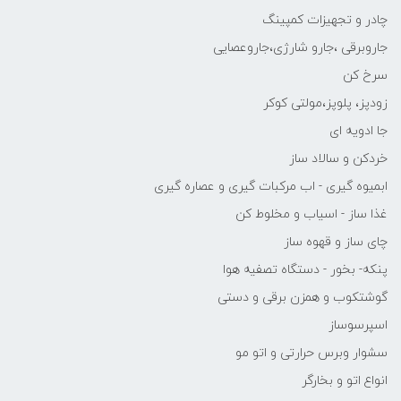
چادر و تجهیزات کمپینگ
جاروبرقی ،جارو شارژی،جاروعصایی
سرخ کن
زودپز، پلوپز،مولتی کوکر
جا ادویه ای
خردکن و سالاد ساز
ابمیوه گیری - اب مرکبات گیری و عصاره گیری
غذا ساز - اسیاب و مخلوط کن
چای ساز و قهوه ساز
پنکه- بخور - دستگاه تصفیه هوا
گوشتکوب و همزن برقی و دستی
اسپرسوساز
سشوار وبرس حرارتی و اتو مو
انواع اتو و بخارگر