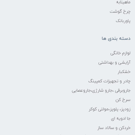
ماهیتابه
چرخ گوشت
پاوربانک
دسته بندی ها
لوازم خانگی
آرایشی و بهداشتی
خشکبار
چادر و تجهیزات کمپینگ
جاروبرقی ،جارو شارژی،جاروعصایی
سرخ کن
زودپز، پلوپز،مولتی کوکر
جا ادویه ای
خردکن و سالاد ساز