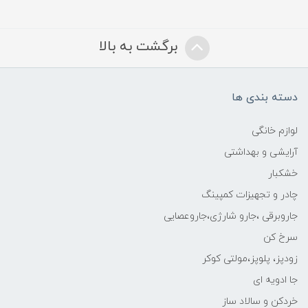
برگشت به بالا
دسته بندی ها
لوازم خانگی
آرایشی و بهداشتی
خشکبار
چادر و تجهیزات کمپینگ
جاروبرقی ،جارو شارژی،جاروعصایی
سرخ کن
زودپز، پلوپز،مولتی کوکر
جا ادویه ای
خردکن و سالاد ساز