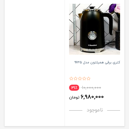
کتری برقی همیلتون مدل ۹۶۳۵
10,000,000
31٪
6,980,000
تومان
ناموجود