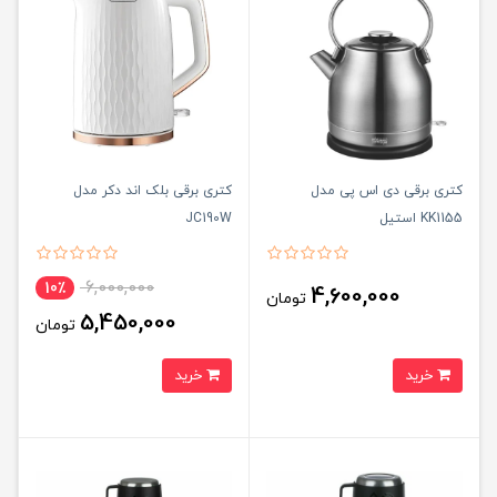
کتری برقی دی اس پی مدل
کتری برقی بلک اند دکر مدل
KK1155 استیل
JC190W
6,000,000
10٪
4,600,000
تومان
5,450,000
تومان
خرید
خرید