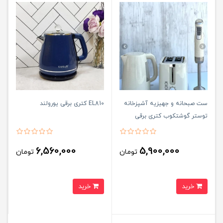
ست صبحانه و جهیزیه آشپزخانه
EL810 کتری برقی یورولند
توستر گوشتکوب کتری برقی
ووگاترونیکس VE237
6,560,000
5,900,000
تومان
تومان
خرید
خرید