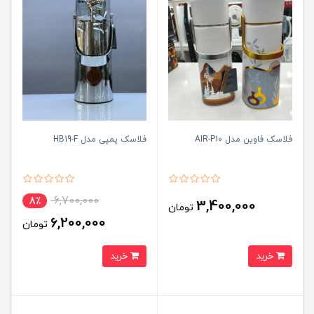
فلاسک فاوین مدل AIR-P10
فلاسک پمپی مدل HB19-F
6,700,000
8٪
3,400,000
تومان
6,200,000
تومان
خرید
خرید