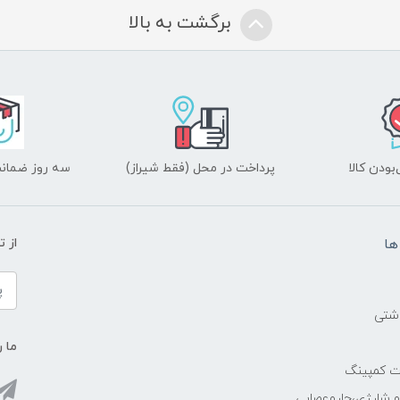
برگشت به بالا
ودن کالا
پرداخت در محل (فقط شیراز)
سه روز ضمانت
ها
از 
اشتی
ما ر
ات کمپینگ
رو شارژی،جاروعصایی