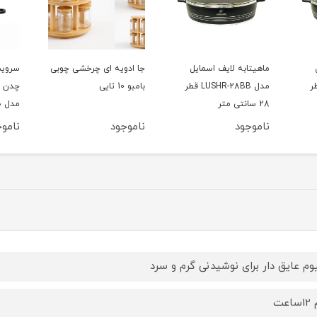
جا ادویه ای چرخشی چوبی
سرویس قابلمه 6 پارچه
سرویس
LUS قطر
بامبو 10 تایی
چدن مشکی لایف اسمایل
مدل LUP-6BB
3BB شامل 6 پارچه
ناموجود
ناموجود
ناموج
وم عایق دار برای نوشیدنی گرم و سرد
اعت