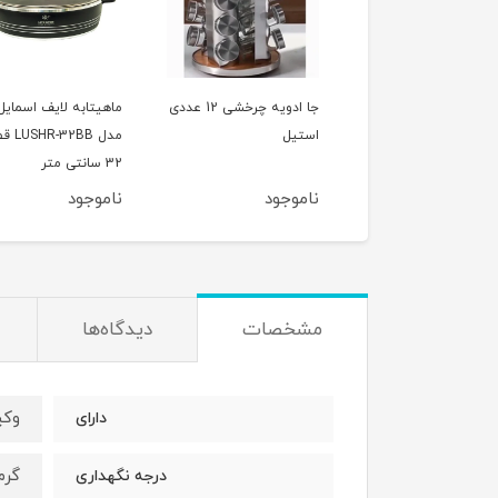
جا ادویه چرخشی 12 عددی
ماهیتابه لایف اسمایل
ماهیتابه لایف اسمایل
یل
مدل LUSHR-32BB قطر
مدل HR-28BB
32 سانتی متر
28 سانتی متر
وجود
ناموجود
ناموجود
مشخصات
دیدگاه‌ها
وکی
دارای
گرم 12س
درجه نگهداری