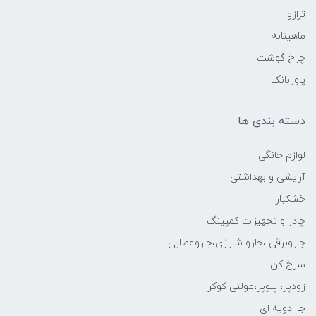
ترازو
ماهیتابه
چرخ گوشت
پاوربانک
دسته بندی ها
لوازم خانگی
آرایشی و بهداشتی
خشکبار
چادر و تجهیزات کمپینگ
جاروبرقی ،جارو شارژی،جاروعصایی
سرخ کن
زودپز، پلوپز،مولتی کوکر
جا ادویه ای