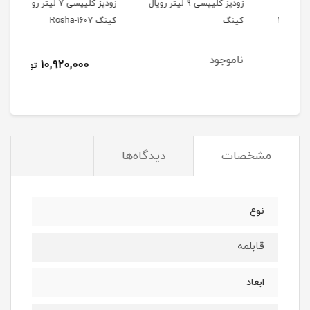
زودپز کلیپسی 9 لیتر رویال
زودپز کلیپسی 7 لیتر رویال
کینگ
کینگ Rosha-1607
رویال
ناموجود
10,920,000
تومان
مشخصات
دیدگاه‌ها
نوع
قابلمه
ابعاد