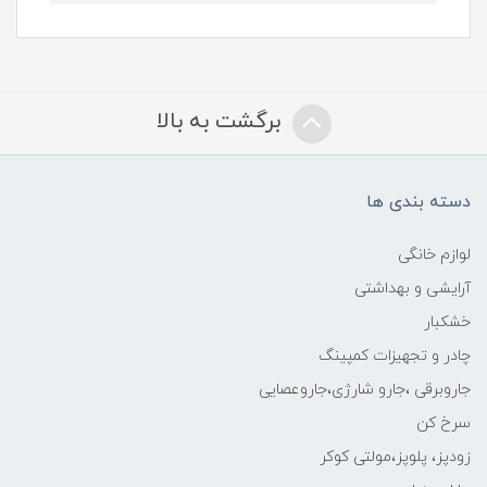
برگشت به بالا
دسته بندی ها
لوازم خانگی
آرایشی و بهداشتی
خشکبار
چادر و تجهیزات کمپینگ
جاروبرقی ،جارو شارژی،جاروعصایی
سرخ کن
زودپز، پلوپز،مولتی کوکر