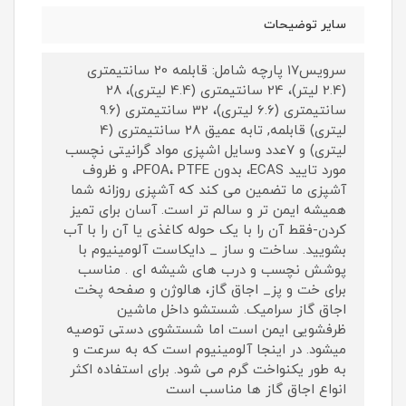
سایر توضیحات
سرویس17 پارچه شامل: قابلمه 20 سانتیمتری
(2.4 لیتر)، 24 سانتیمتری (4.4 لیتری)، 28
سانتیمتری (6.6 لیتری)، 32 سانتیمتری (9.6
لیتری) قابلمه, تابه عمیق 28 سانتیمتری (4
لیتری) و ۷عدد وسایل اشپزی مواد گرانیتی نچسب
مورد تایید ECAS، بدون PFOA، PTFE، و ظروف
آشپزی ما تضمین می کند که آشپزی روزانه شما
همیشه ایمن تر و سالم تر است. آسان برای تمیز
کردن-فقط آن را با یک حوله کاغذی یا آن را با آب
بشویید. ساخت و ساز _ دایکاست آلومینیوم با
پوشش نچسب و درب های شیشه ای . مناسب
برای خت و پز_ اجاق گاز، هالوژن و صفحه پخت
اجاق گاز سرامیک. شستشو داخل ماشین
ظرفشویی ایمن است اما شستشوی دستی توصیه
میشود. در اینجا آلومینیوم است که به سرعت و
به طور یکنواخت گرم می شود. برای استفاده اکثر
انواع اجاق گاز ها مناسب است