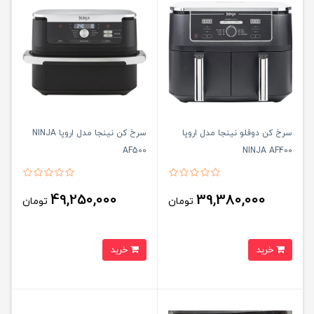
سرخ کن دوقلو نینجا مدل اروپا
سرخ کن نینجا مدل اروپا NINJA
AF500
NINJA AF400
49,250,000
39,380,000
تومان
تومان
خرید
خرید