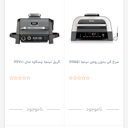
سرخ کن بدون روغن نینجا DG551
گریل نینجا چندکاره مدل OG701
ناموجود
ناموجود