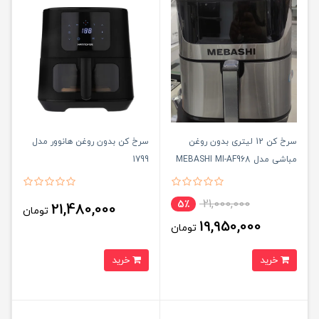
سرخ کن 12 لیتری بدون روغن
سرخ کن بدون روغن هانوور مدل
مباشی مدل MEBASHI MI-AF968
1799
21,000,000
5٪
21,480,000
تومان
19,950,000
تومان
خرید
خرید