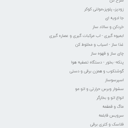
سرخ کن
زودپز، پلوپز،مولتی کوکر
جا ادویه ای
خردکن و سالاد ساز
ابمیوه گیری - اب مرکبات گیری و عصاره گیری
غذا ساز - اسیاب و مخلوط کن
چای ساز و قهوه ساز
پنکه- بخور - دستگاه تصفیه هوا
گوشتکوب و همزن برقی و دستی
اسپرسوساز
سشوار وبرس حرارتی و اتو مو
انواع اتو و بخارگر
ماگ و قمقمه
سرویس قابلمه
فلاسک و کتری برقی