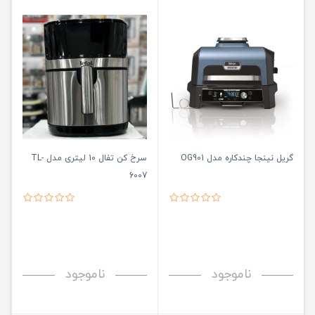
گریل نینجا چندکاره مدل OG901
سرخ کن تفال 10 لیتری مدل TL-
6007
ناموجود
ناموجود