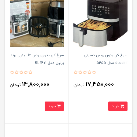
سرخ کن بدون روغن دسینی
سرخ کن بدون روغن 12 لیتری برند
dessini مدل 5455
برلین مدل BL-1401
14,800,000
17,450,000
تومان
تومان
خرید
خرید