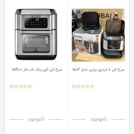
سرخ کن 8 لیتری برلین مدل 1504
سرخ کن آون بلک اند دکر aof100
ناموجود
ناموجود