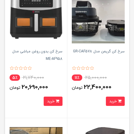
سرخ کن گریمن مدل GR-CAF578
سرخ کن بدون روغن مباشی مدل
ME-AF958
21,740,000
25,000,000
5٪
11٪
20,690,000
22,400,000
تومان
تومان
خرید
خرید