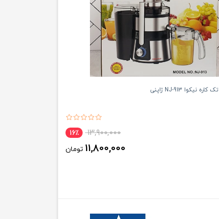
ه نیکوا NJ-913 ژاپنی
13,900,000
16٪
11,800,000
تومان