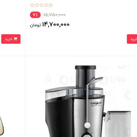
15,750,000
7٪
14,700,000
تومان
خرید