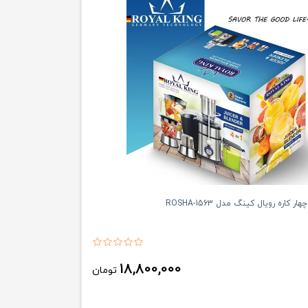
 کاره رویال کینگ مدل ROSHA-1563
18,800,000
تومان