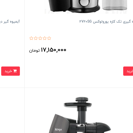
گیری تک کاره یورولوکس 2720SG
آبمیوه گیر دیجی
17,150,000
تومان
خرید