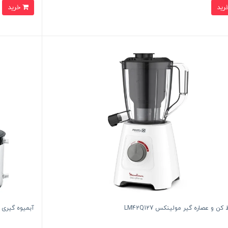
خرید
ن و عصاره گیر مولینکس LM42Q127
آبمیوه گیری بوش