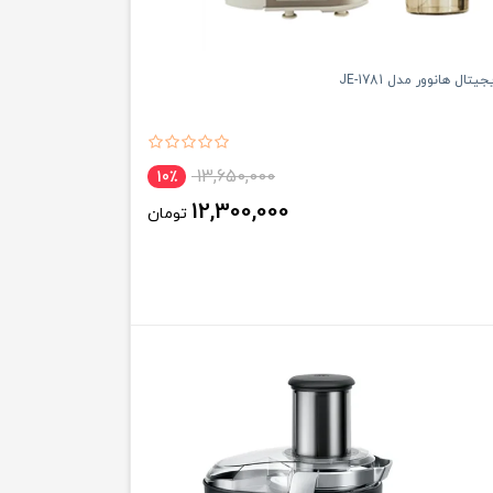
تال هانوور مدل JE-1781
13,650,000
10٪
12,300,000
تومان