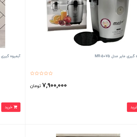
یری مایر مدل MR-5075
آبمیوه گیری تک کار
7,900,000
تومان
خرید