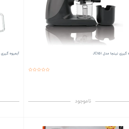
گیری نینجا مدل JC151
آبمیوه گیری بوش
ناموجود