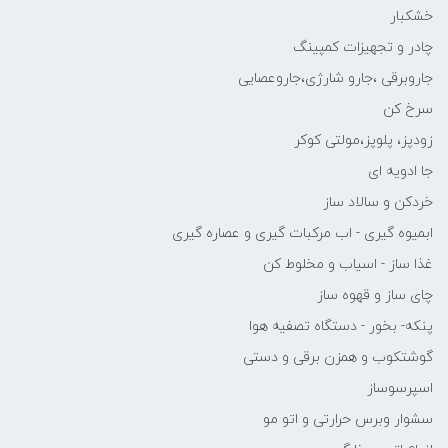
خشکبار
چادر و تجهیزات کمپینگ
جاروبرقی ،جارو شارژی،جاروعصایی
سرخ کن
زودپز، پلوپز،مولتی کوکر
جا ادویه ای
خردکن و سالاد ساز
ابمیوه گیری - اب مرکبات گیری و عصاره گیری
غذا ساز - اسیاب و مخلوط کن
چای ساز و قهوه ساز
پنکه- بخور - دستگاه تصفیه هوا
گوشتکوب و همزن برقی و دستی
اسپرسوساز
سشوار وبرس حرارتی و اتو مو