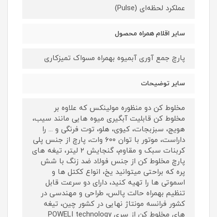
عملکرد لحظه‌ای (Pulse)
سایر اقلام همراه محصول
پارچ جمع آوری آبمیوه بهمراه مسواک تمیزکاری
سایر توضیحات
مخلوط کن دو منظوره مولینکس که علاوه بر
مخلوط کن قابلیت آبگیری میوه هایی مانند سیب،
هویج، سبزبجات، کیوی، هلو، توت فرنگی و ... را
داراست، موتور با توان ۶۰۰ وات، پارچ از جنس پلی
کربنات سبک و مقاوم، گنجایش ۲ لیتر، تیغه های
پارچ مخلوط کن از جنس فولاد ضد زنگ با شش
پره که براحتی میتوانید یخ، انواع ککتل ها و
اسموتی ها را تهیه کنید، دارای دو سرعت قابل
تنظیم بهمراه حالت پالس، طراحی و مهندسی در
کشور فرانسه مونتاژ نهایی در کشور چین، تیغه
های مخلوط کن از سری POWELI technology