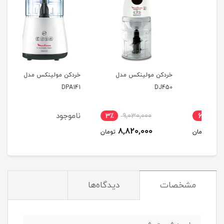
خردکن مولینکس مدل
خردکن مولینکس مدل
075
DPA141
DJ450
ناموجود
3٪
9,030,000
6
8,820,000
مان
تومان
مشخصات
دیدگاه‌ها