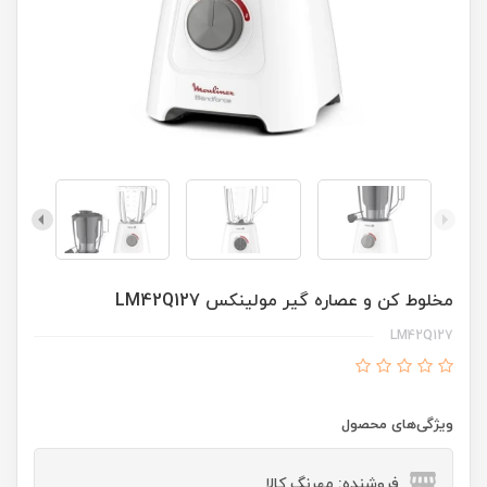
مخلوط کن و عصاره گیر مولینکس LM42Q127
LM42Q127
ویژگی‌های محصول
فروشنده: مهرنگ کالا