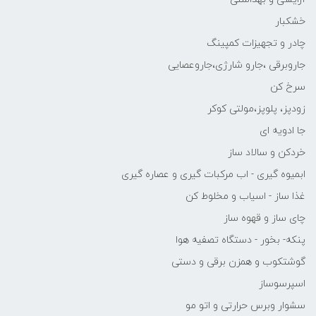
خشکبار
چادر و تجهیزات کمپینگ
جاروبرقی ،جارو شارژی،جاروعصایی
سرخ کن
زودپز، پلوپز،مولتی کوکر
جا ادویه ای
خردکن و سالاد ساز
ابمیوه گیری - اب مرکبات گیری و عصاره گیری
غذا ساز - اسیاب و مخلوط کن
چای ساز و قهوه ساز
پنکه- بخور - دستگاه تصفیه هوا
گوشتکوب و همزن برقی و دستی
اسپرسوساز
سشوار وبرس حرارتی و اتو مو