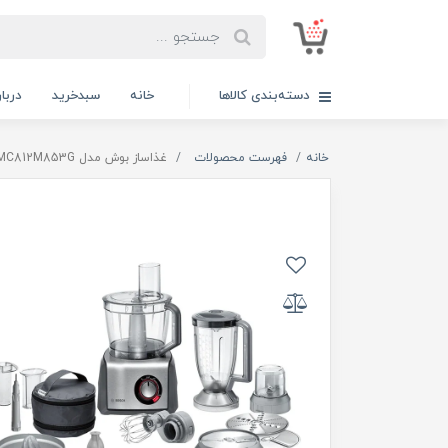
دسته‌بندی کالاها
خانه
سبدخرید
دربار
خانه
فهرست محصولات
غذاساز بوش مدل MC812M853G