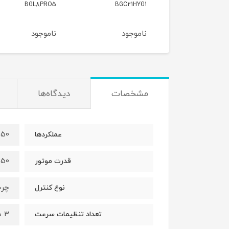
BGS7PET
BGL8PRO5
BGC21H
وجود
ناموجود
ناموجود
مشخصات
دیدگاه‌ها
50 عملکرد مختلف
عملکردها
1250 
قدرت موتور
چر
نوع کنترل
3 سرعته
تعداد تنظیمات سرعت