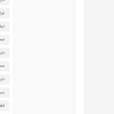
نوع
تیغه ut
محف
دارد
محف
دارد
سیس
قفل