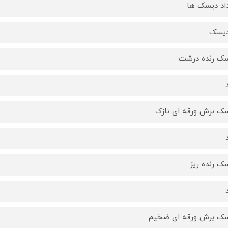
اد دیسک ها
ک رنده درشت
ک برش ورقه ای نازک
ک رنده ریز
ک برش ورقه ای ضخیم