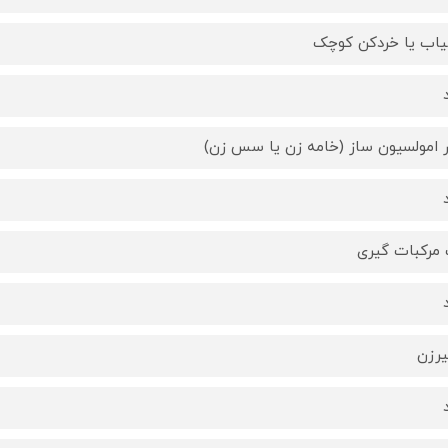
اب یا خردکن کوچک
ار امولسیون ساز (خامه زن یا سس زن)
مرکبات گیری
رزن