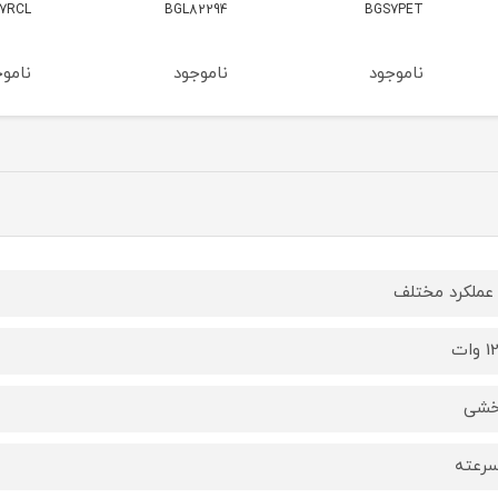
BGL82294
BGS7RCL
مدل BGS41HYG1
ناموجود
ناموجود
ناموج
وات
خشی