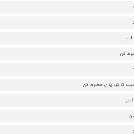
وط کن
یت کارکرد پارچ مخلوط کن
زن