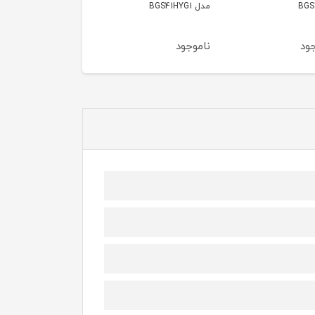
BOSCH BGS05A220
BGS41POW1
ود
ناموجود
ناموجود