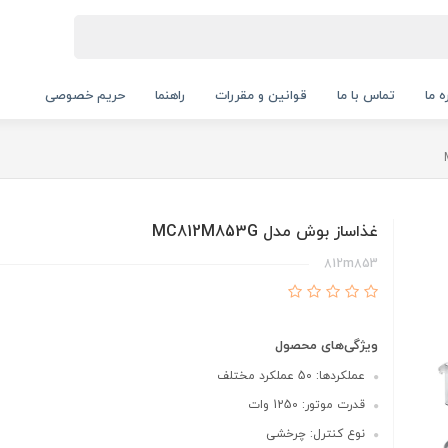
ه ما
تماس با ما
قوانین و مقررات
راهنما
حریم خصوصی
غذاساز بوش مدل MC812M853G
812m853
ویژگی‌های محصول
عملکردها: 50 عملکرد مختلف
قدرت موتور: 1250 وات
نوع کنترل: چرخشی