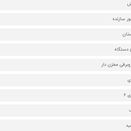
ش
ر سازنده
تان
 دستگاه
وبرقی مخزن دار
ی
 6
ید