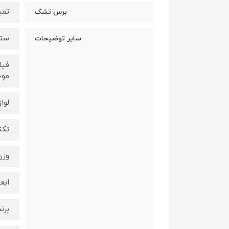
تمی
برس تشک
سته
سایر توضیحات
موج
لوا
تکنولوژ
وزن5.6 کیلو
ابعاد47.4 × 32.4 × 7
برند