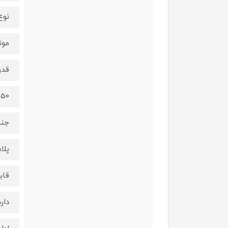
نوع
موت
قد
550 و
جنس
پلا
قاب
دارد