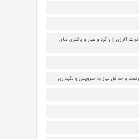
UltraAllergy Hyg: فیلتر قابل شستشو با قابلیت جذب 99.99% از ذرات آلرژی زا و گرد و غبار و باکتری های