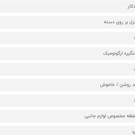
کار
رل بر روی دسته
گیره ارگونومیک
د روشن / خاموش
ظه مخصوص لوازم جانبی
د