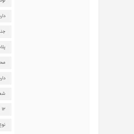
لول
دارد
جنس
پلا
محل
دارد
شعا
12 متر
نوع