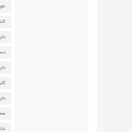
خود
کنت
دارد
دست
دارد
کلی
دارد
محف
ندار