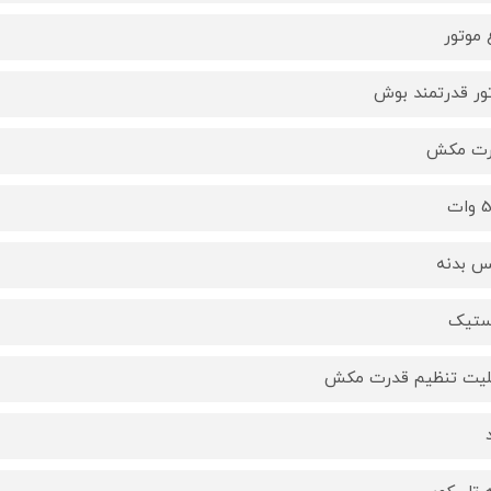
 موتور
ور قدرتمند بوش
رت مکش
ات
 بدنه
ستیک
لیت تنظیم قدرت مکش