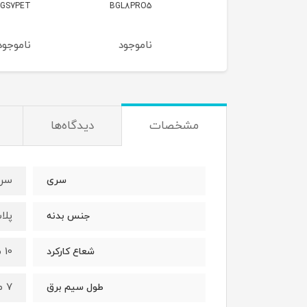
BGS7PET
BGL8PRO5
BGC21H
وجود
ناموجود
ناموجود
مشخصات
دیدگاه‌ها
سری
سری
پلا
جنس بدنه
10 متر
شعاع کارکرد
7 متر
طول سیم برق