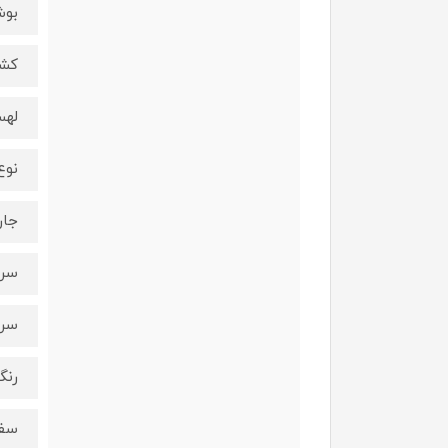
بو
کشو
لهس
نوع
جار
سر
سری
رنگ
سف