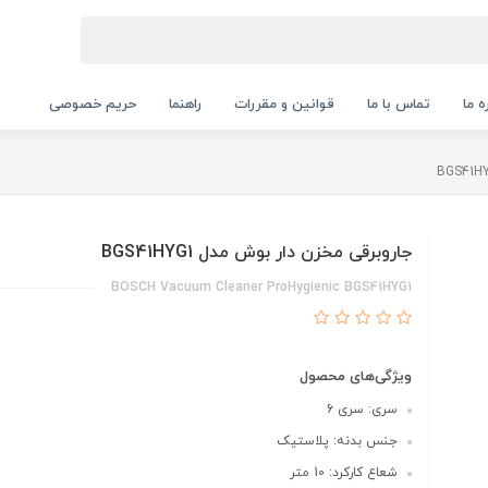
ه ما
تماس با ما
قوانین و مقررات
راهنما
حریم خصوصی
جاروبرقی مخزن دار بوش مدل BGS41HYG1
BOSCH Vacuum Cleaner ProHygienic BGS41HYG1
ویژگی‌های محصول
سری: سری 6
جنس بدنه: پلاستیک
شعاع کارکرد: 10 متر