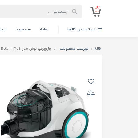
دسته‌بندی کالاها
خانه
سبدخرید
دربار
خانه
فهرست محصولات
جاروبرقی بوش مدل BGC21HYG1