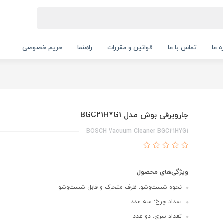
ه ما
تماس با ما
قوانین و مقررات
راهنما
حریم خصوصی
جاروبرقی بوش مدل BGC21HYG1
BOSCH Vacuum Cleaner BGC21HYG1
ویژگی‌های محصول
نحوه شست‌وشو: ظرف متحرک و قابل شست‌وشو
تعداد چرخ: سه عدد
تعداد سری: دو عدد