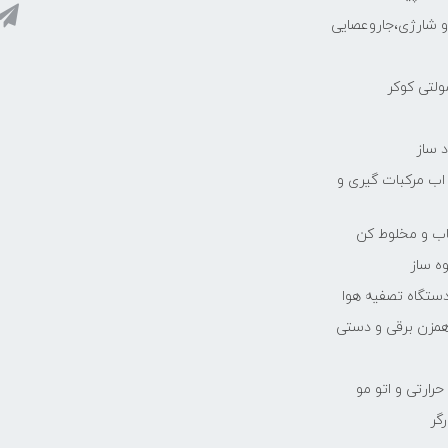
رو شارژی،جاروعصایی
مولتی کوکر
 ساز
 اب مرکبات گیری و
یاب و مخلوط کن
ه ساز
دستگاه تصفیه هوا
مزن برقی و دستی
رارتی و اتو مو
رگر