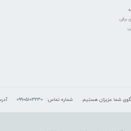
ه
 برقی
ی
شماره تماس:
09905103230
آدرس