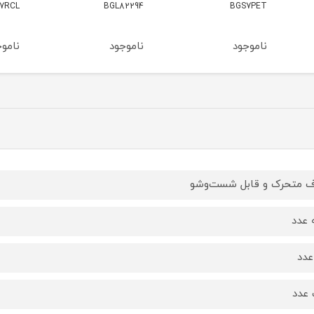
BGL82294
BGS7RCL
مدل BGS41HYG1
ناموجود
ناموجود
نامو
 متحرک و قابل شست‌وشو
عدد
عدد
عدد