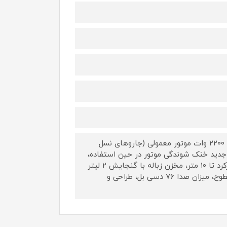
مجهز به موتور کمپرسور با مصرف برق ۵۵۰ وات و مکشی معادل جارو های ۲۲۰۰ وات موتور معمولی (جاروهای نسل
 جدید خنک شوندگی موتور در حین استفاده،
لوله تلسکوپی از جنس کربن (سبک و مقاوم)، طول سیم ۷ متر با شعاع کارکرد تا ۱۰ متر، مخزن زباله با گنجایش ۲ لیتر
جداشو و قابل شستشو، دارای چرخ بزرگ جهت حرکت آسان بر روی انواع سطوح، میزان صدا ۷۶ دسی بل، طراحی و