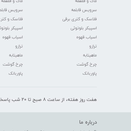
ماگ و قمقمه
ماگ و قمقمه
سرویس قابلمه
سرویس قابلم
فلاسک و کتری برقی
فلاسک و کتری
اسپیکر بلوتوثی
اسپیکر بلوتوث
اسیاب قهوه
اسیاب قهوه
ترازو
ترازو
ماهیتابه
ماهیتابه
چرخ گوشت
چرخ گوشت
پاوربانک
پاوربانک
هفت روز هفته، از ساعت 8 صبح تا 20 شب پاسخگوی شما عزیزان هستیم.
درباره ما