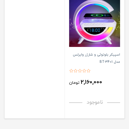
اسپیکر بلوتوثی و شارژر وایرلس
مدل BT-3401
2,160,000
تومان
ناموجود