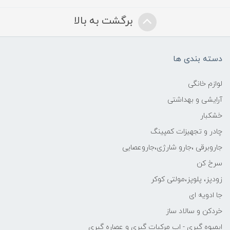
برگشت به بالا
دسته بندی ها
لوازم خانگی
آرایشی و بهداشتی
خشکبار
چادر و تجهیزات کمپینگ
جاروبرقی ،جارو شارژی،جاروعصایی
سرخ کن
زودپز، پلوپز،مولتی کوکر
جا ادویه ای
خردکن و سالاد ساز
ابمیوه گیری - اب مرکبات گیری و عصاره گیری