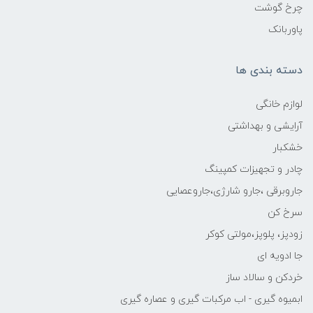
چرخ گوشت
پاوربانک
دسته بندی ها
لوازم خانگی
آرایشی و بهداشتی
خشکبار
چادر و تجهیزات کمپینگ
جاروبرقی ،جارو شارژی،جاروعصایی
سرخ کن
زودپز، پلوپز،مولتی کوکر
جا ادویه ای
خردکن و سالاد ساز
ابمیوه گیری - اب مرکبات گیری و عصاره گیری