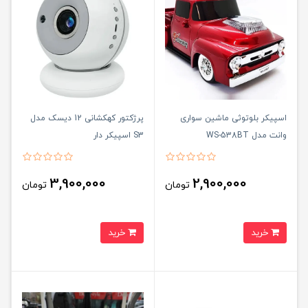
اسپیکر بلوتوثی ماشین سواری
پرژکتور کهکشانی 12 دیسک مدل
وانت مدل WS-538BT
S3 اسپیکر دار
3,900,000
2,900,000
تومان
تومان
خرید
خرید