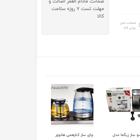
ضمانت مادام العمر اصالت و
مهلت تست ۷ روزه سلامت
کالا
ضمانت اصل
بودن کالا
از کنارهمی هانوور
آبسردکن توشیبا مدل
سرخ کن شارپ مدل