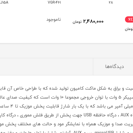
VGR-461
KJ15A
مدل 747
ناموجود
16,570,000
تومان
تومان
دیدگاه‌ها
528B از پلاستیک با کیفیت و براق به شکل ماکت کامیون تولید شده که با طراحی خاص 
قابل حمل وستر 528BT طرح کامیون دارای دو اسپیکر 5 وات با توان خ
واضح آن دارای بات
دیریت صدا و موزیک همراه با نمایشگر مود و حالت های مختلف پخش موز