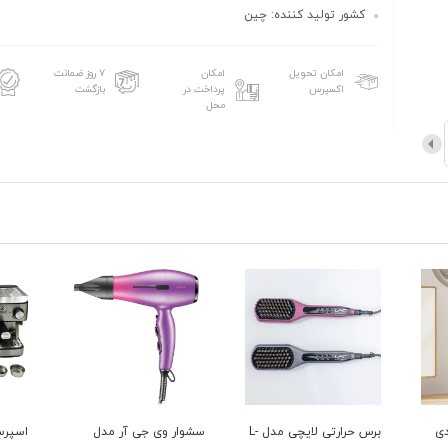
کشور تولید کننده: چین
امکان تحویل
امکان
۷ روز ضمانت
اکسپرس
پرداخت در
بازگشت
محل
برس حرارتی لایچی مدل L-
سشوار وی جی آر مدل
اسپرسو ساز زیگما مدل
چای س