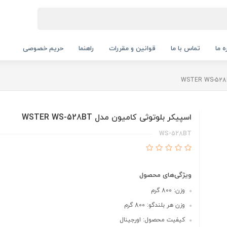
ه ما
تماس با ما
قوانین و مقررات
راهنما
حریم خصوصی
اسپیکر بلوتوثی کامیون مدل WSTER WS-528BT
WS-528BT
ویژگی‌های محصول
وزن: 800 گرم
وزن هر بلندگو: 800 گرم
کیفیت محصول: اورجینال