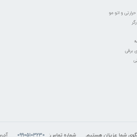
رارتی و اتو مو
رگر
ه
 برقی
ی
شماره تماس:
09905103230
آدرس