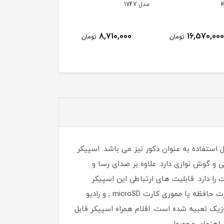
1
RWF-W1766TU(K)
AF70RT-S3
ناموجود
ناموجود
8,710,000
تومان
آن قابل استفاده به عنوان دکور نیز می باشد. اسپیکر
روجی مجموعا 10 وات است که کیفیت صدای عالی و گوش نوازی دارد. علاوه بر صدای رسا و
ری قابل شارژ با ظرفیت 1200 میلی آمپر می باشد که با یک بار شارژ قابلیت پخش موزیک تا 4 ساعت را دارد. قابلیت های ارتباطی این اسپیکر
عبارت اند از: پشتیبانی از بلوتوث نسخه 5 ، درگاه AUX ، درگاه حافظه USB جهت پخش از طریق فلش مموری ، درگاه کارت حافظه یا مموری کارت microSD , و رادیو
یک تعبیه شده است. اقلام همراه اسپیکر قابل