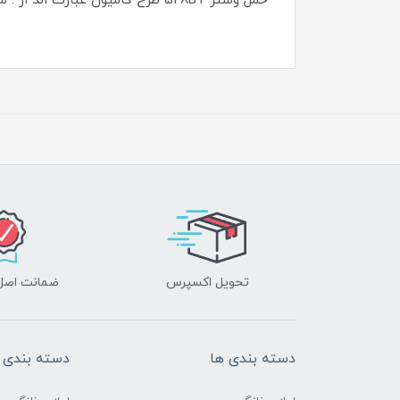
حمل وستر 528BT طرح کامیون عبارت اند از : سیم شارژ microUSB، سیم AUX، آدابتور شارژ با توان 10 وات و دفترچه راهنمای محصول.
تحویل اکسپرس
ضمانت اصل‌ب
دسته بندی ها
دسته بندی 