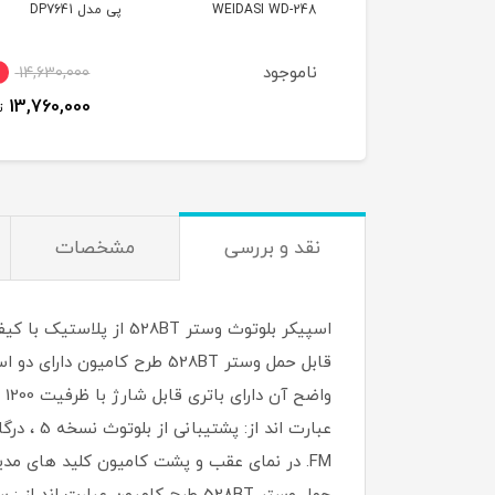
WEIDASI WD-2
پی مدل DP7641
28
موجود
6٪
14,630,000
2,480,000
13,760,000
تومان
نقد و بررسی
مشخصات
اسپیکر بلوتوث وستر T
FM. در نمای عقب و پشت کامیون کلید های م