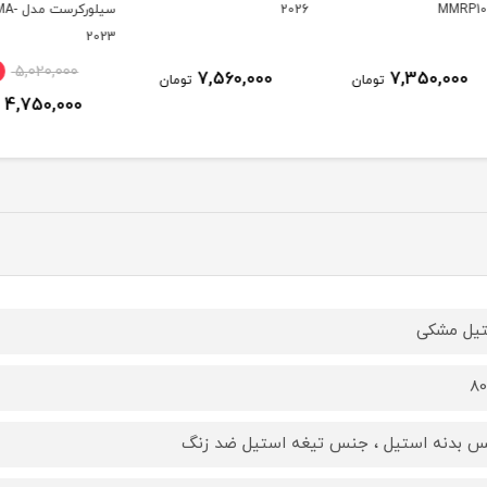
2026
سیلورکرست مدل MA-
2024
2023
ناموج
6٪
5,020,000
7,560,000
ومان
تومان
4,750,000
تومان
یل مشکی
8
 بدنه استیل ، جنس تیغه استیل ضد زنگ