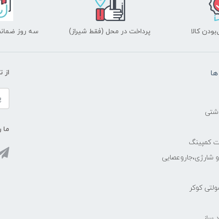
ودن کالا
پرداخت در محل (فقط شیراز)
سه روز ضمانت
ها
از 
اشتی
ما ر
ات کمپینگ
رو شارژی،جاروعصایی
مولتی کوکر
 ساز