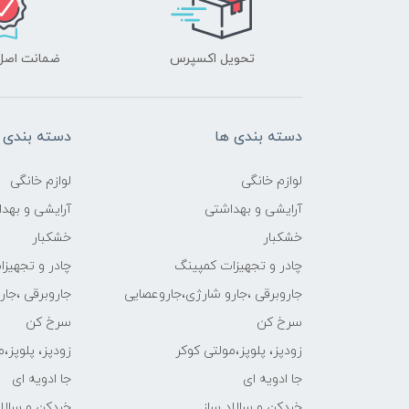
تحویل اکسپرس
ضمانت اصل‌ب
دسته بندی ها
دسته بندی 
لوازم خانگی
لوازم خانگی
آرایشی و بهداشتی
آرایشی و بهد
خشکبار
خشکبار
چادر و تجهیزات کمپینگ
چادر و تجهیز
جاروبرقی ،جارو شارژی،جاروعصایی
جاروبرقی ،جا
سرخ کن
سرخ کن
زودپز، پلوپز،مولتی کوکر
زودپز، پلوپز،
جا ادویه ای
جا ادویه ای
خردکن و سالاد ساز
خردکن و سالاد