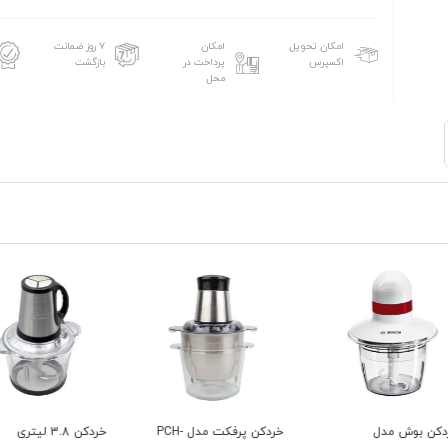
امکان تحویل
امکان
۷ روز ضمانت
اکسپرس
پرداخت در
بازگشت
محل
خردکن پرفکت مدل PCH-
خردکن 3.8 لیتری