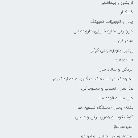
آرایشی و بهداشتی
خشکبار
چادر و تجهیزات کمپینگ
جاروبرقی ،جارو شارژی،جاروعصایی
سرخ کن
زودپز، پلوپز،مولتی کوکر
جا ادویه ای
خردکن و سالاد ساز
ابمیوه گیری - اب مرکبات گیری و عصاره گیری
غذا ساز - اسیاب و مخلوط کن
چای ساز و قهوه ساز
پنکه- بخور - دستگاه تصفیه هوا
گوشتکوب و همزن برقی و دستی
اسپرسوساز
سشوار وبرس حرارتی و اتو مو