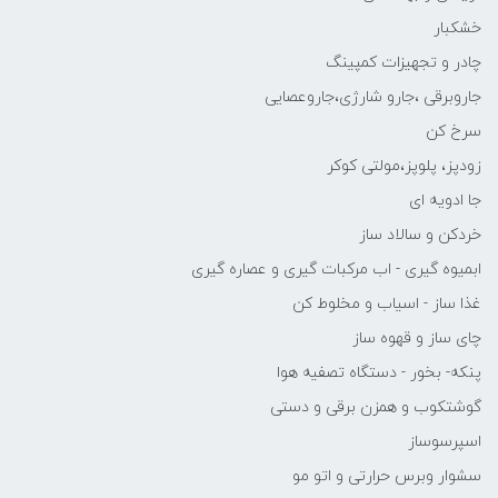
خشکبار
چادر و تجهیزات کمپینگ
جاروبرقی ،جارو شارژی،جاروعصایی
سرخ کن
زودپز، پلوپز،مولتی کوکر
جا ادویه ای
خردکن و سالاد ساز
ابمیوه گیری - اب مرکبات گیری و عصاره گیری
غذا ساز - اسیاب و مخلوط کن
چای ساز و قهوه ساز
پنکه- بخور - دستگاه تصفیه هوا
گوشتکوب و همزن برقی و دستی
اسپرسوساز
سشوار وبرس حرارتی و اتو مو