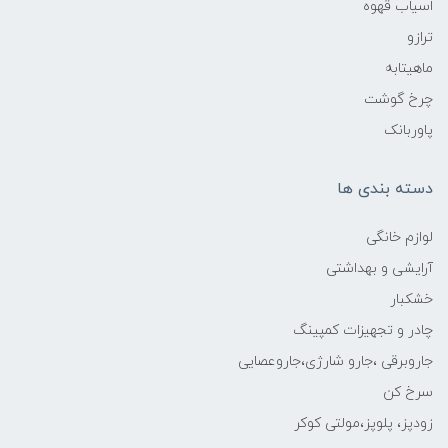
اسیاب قهوه
ترازو
ماهیتابه
چرخ گوشت
پاوربانک
دسته بندی ها
لوازم خانگی
آرایشی و بهداشتی
خشکبار
چادر و تجهیزات کمپینگ
جاروبرقی ،جارو شارژی،جاروعصایی
سرخ کن
زودپز، پلوپز،مولتی کوکر