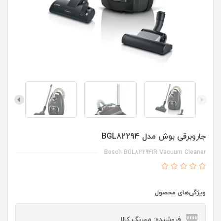
جاروبرقی بوش مدل BGL82294
Bosch BGL82294IR Vacuum Cleaner
ویژگی‌های محصول
فروشنده: مهرنگ کالا