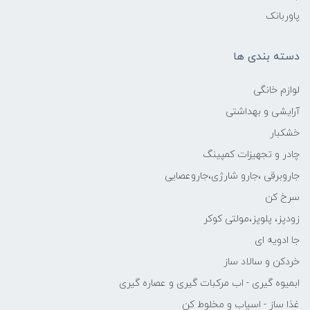
پاوربانک
دسته بندی ها
لوازم خانگی
آرایشی و بهداشتی
خشکبار
چادر و تجهیزات کمپینگ
جاروبرقی ،جارو شارژی،جاروعصایی
سرخ کن
زودپز، پلوپز،مولتی کوکر
جا ادویه ای
خردکن و سالاد ساز
ابمیوه گیری - اب مرکبات گیری و عصاره گیری
غذا ساز - اسیاب و مخلوط کن