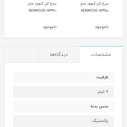
سرخ کن کنوود مدل
سرخ کن کنوود مدل
KENWOOD HFP30
KENWOOD HFP50
برلین 07
ناموجود
ناموجود
نام
مشخصات
دیدگاه‌ها
ظرفیت
۸ لیتر
جنس بدنه
پلاستیک