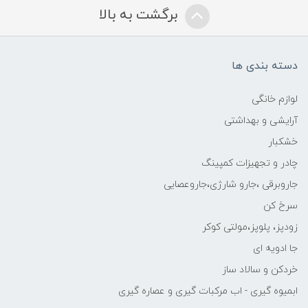
برگشت به بالا
دسته بندی ها
لوازم خانگی
آرایشی و بهداشتی
خشکبار
چادر و تجهیزات کمپینگ
جاروبرقی ،جارو شارژی،جاروعصایی
سرخ کن
زودپز، پلوپز،مولتی کوکر
جا ادویه ای
خردکن و سالاد ساز
ابمیوه گیری - اب مرکبات گیری و عصاره گیری