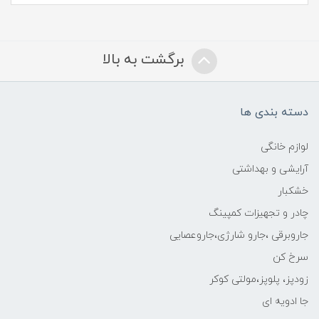
برگشت به بالا
دسته بندی ها
لوازم خانگی
آرایشی و بهداشتی
خشکبار
چادر و تجهیزات کمپینگ
جاروبرقی ،جارو شارژی،جاروعصایی
سرخ کن
زودپز، پلوپز،مولتی کوکر
جا ادویه ای