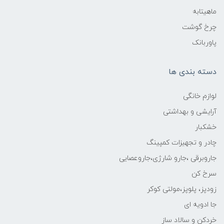
ماهیتابه
چرخ گوشت
پاوربانک
دسته بندی ها
لوازم خانگی
آرایشی و بهداشتی
خشکبار
چادر و تجهیزات کمپینگ
جاروبرقی ،جارو شارژی،جاروعصایی
سرخ کن
زودپز، پلوپز،مولتی کوکر
جا ادویه ای
خردکن و سالاد ساز