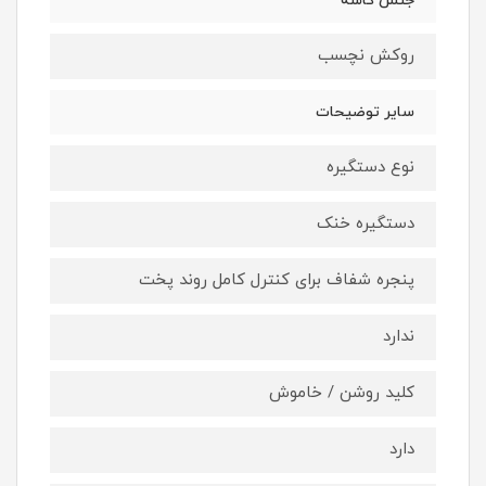
جنس کاسه
روکش نچسب
سایر توضیحات
نوع دستگیره
دستگیره خنک
پنجره شفاف برای کنترل کامل روند پخت
ندارد
کلید روشن / خاموش
دارد