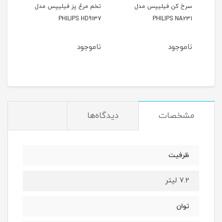
سرخ کن فیلیپس مدل
تخم مرغ پز فیلیپس مدل
سرخ 
PHILIPS NA231
PHILIPS HD9137
مدل LIPS NA350
ناموجود
ناموجود
نام
مشخصات
دیدگاه‌ها
ظرفیت
۷.۲ لیتر
توان