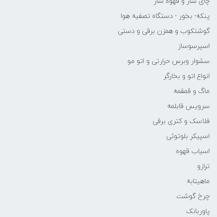
چای ساز و قهوه ساز
پنکه- بخور - دستگاه تصفیه هوا
گوشتکوب و همزن برقی و دستی
اسپرسوساز
سشوار وبرس حرارتی و اتو مو
انواع اتو و بخارگر
ماگ و قمقمه
سرویس قابلمه
فلاسک و کتری برقی
اسپیکر بلوتوثی
اسیاب قهوه
ترازو
ماهیتابه
چرخ گوشت
پاوربانک