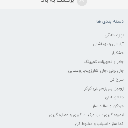
برگشت به بالا
دسته بندی ها
لوازم خانگی
آرایشی و بهداشتی
خشکبار
چادر و تجهیزات کمپینگ
جاروبرقی ،جارو شارژی،جاروعصایی
سرخ کن
زودپز، پلوپز،مولتی کوکر
جا ادویه ای
خردکن و سالاد ساز
ابمیوه گیری - اب مرکبات گیری و عصاره گیری
غذا ساز - اسیاب و مخلوط کن