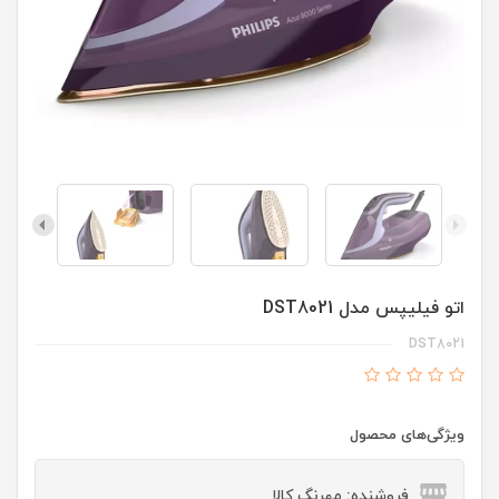
اتو فیلیپس مدل DST8021
DST8021
ویژگی‌های محصول
فروشنده: مهرنگ کالا