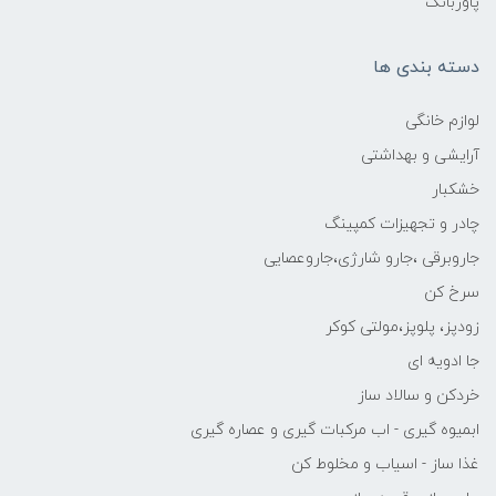
پاوربانک
دسته بندی ها
لوازم خانگی
آرایشی و بهداشتی
خشکبار
چادر و تجهیزات کمپینگ
جاروبرقی ،جارو شارژی،جاروعصایی
سرخ کن
زودپز، پلوپز،مولتی کوکر
جا ادویه ای
خردکن و سالاد ساز
ابمیوه گیری - اب مرکبات گیری و عصاره گیری
غذا ساز - اسیاب و مخلوط کن