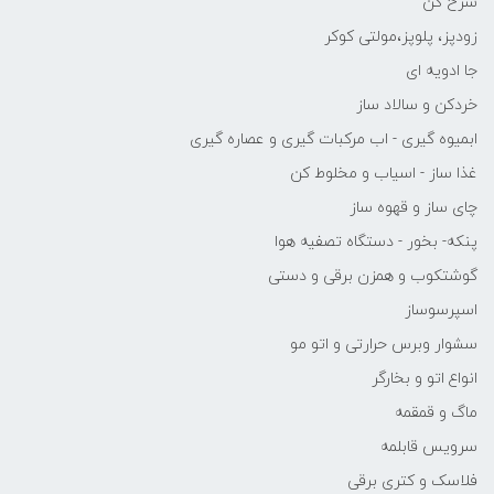
سرخ کن
زودپز، پلوپز،مولتی کوکر
جا ادویه ای
خردکن و سالاد ساز
ابمیوه گیری - اب مرکبات گیری و عصاره گیری
غذا ساز - اسیاب و مخلوط کن
چای ساز و قهوه ساز
پنکه- بخور - دستگاه تصفیه هوا
گوشتکوب و همزن برقی و دستی
اسپرسوساز
سشوار وبرس حرارتی و اتو مو
انواع اتو و بخارگر
ماگ و قمقمه
سرویس قابلمه
فلاسک و کتری برقی