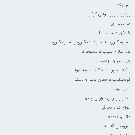
سرخ کن
زودپز، پلوپز،مولتی کوکر
جا ادویه ای
خردکن و سالاد ساز
ابمیوه گیری - اب مرکبات گیری و عصاره گیری
غذا ساز - اسیاب و مخلوط کن
چای ساز و قهوه ساز
پنکه- بخور - دستگاه تصفیه هوا
گوشتکوب و همزن برقی و دستی
اسپرسوساز
سشوار وبرس حرارتی و اتو مو
انواع اتو و بخارگر
ماگ و قمقمه
سرویس قابلمه