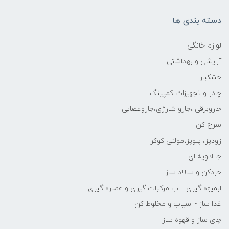
دسته بندی ها
لوازم خانگی
آرایشی و بهداشتی
خشکبار
چادر و تجهیزات کمپینگ
جاروبرقی ،جارو شارژی،جاروعصایی
سرخ کن
زودپز، پلوپز،مولتی کوکر
جا ادویه ای
خردکن و سالاد ساز
ابمیوه گیری - اب مرکبات گیری و عصاره گیری
غذا ساز - اسیاب و مخلوط کن
چای ساز و قهوه ساز