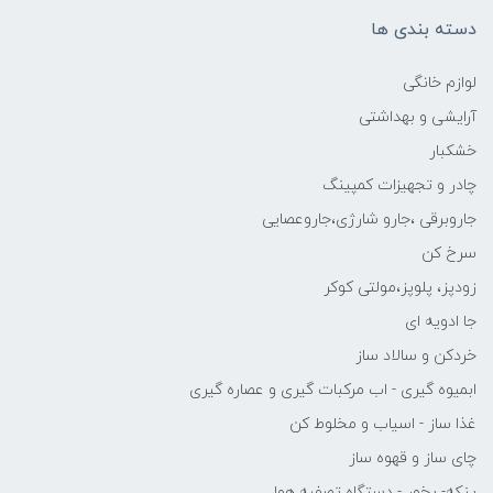
دسته بندی ها
لوازم خانگی
آرایشی و بهداشتی
خشکبار
چادر و تجهیزات کمپینگ
جاروبرقی ،جارو شارژی،جاروعصایی
سرخ کن
زودپز، پلوپز،مولتی کوکر
جا ادویه ای
خردکن و سالاد ساز
ابمیوه گیری - اب مرکبات گیری و عصاره گیری
غذا ساز - اسیاب و مخلوط کن
چای ساز و قهوه ساز
پنکه- بخور - دستگاه تصفیه هوا