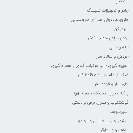
خشکبار
چادر و تجهیزات کمپینگ
جاروبرقی ،جارو شارژی،جاروعصایی
سرخ کن
زودپز، پلوپز،مولتی کوکر
جا ادویه ای
خردکن و سالاد ساز
ابمیوه گیری - اب مرکبات گیری و عصاره گیری
غذا ساز - اسیاب و مخلوط کن
چای ساز و قهوه ساز
پنکه- بخور - دستگاه تصفیه هوا
گوشتکوب و همزن برقی و دستی
اسپرسوساز
سشوار وبرس حرارتی و اتو مو
انواع اتو و بخارگر