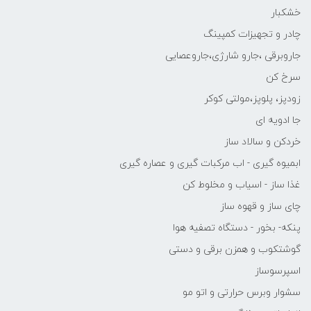
خشکبار
چادر و تجهیزات کمپینگ
جاروبرقی ،جارو شارژی،جاروعصایی
سرخ کن
زودپز، پلوپز،مولتی کوکر
جا ادویه ای
خردکن و سالاد ساز
ابمیوه گیری - اب مرکبات گیری و عصاره گیری
غذا ساز - اسیاب و مخلوط کن
چای ساز و قهوه ساز
پنکه- بخور - دستگاه تصفیه هوا
گوشتکوب و همزن برقی و دستی
اسپرسوساز
سشوار وبرس حرارتی و اتو مو