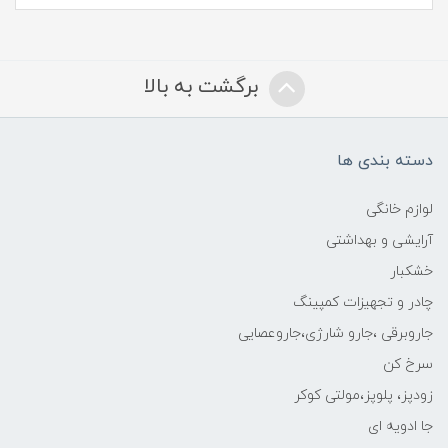
برگشت به بالا
دسته بندی ها
لوازم خانگی
آرایشی و بهداشتی
خشکبار
چادر و تجهیزات کمپینگ
جاروبرقی ،جارو شارژی،جاروعصایی
سرخ کن
زودپز، پلوپز،مولتی کوکر
جا ادویه ای