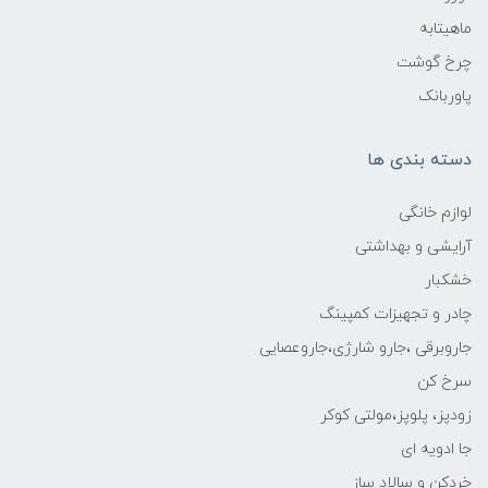
ماهیتابه
چرخ گوشت
پاوربانک
دسته بندی ها
لوازم خانگی
آرایشی و بهداشتی
خشکبار
چادر و تجهیزات کمپینگ
جاروبرقی ،جارو شارژی،جاروعصایی
سرخ کن
زودپز، پلوپز،مولتی کوکر
جا ادویه ای
خردکن و سالاد ساز