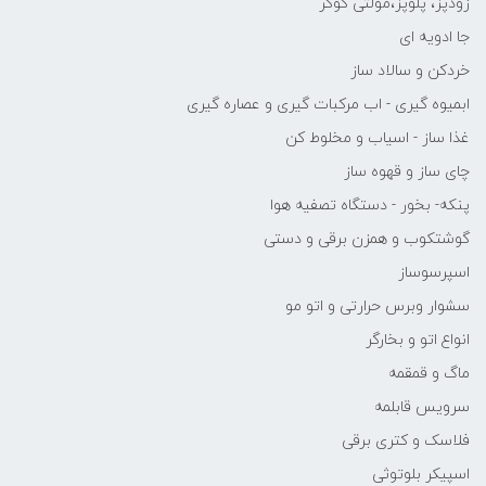
زودپز، پلوپز،مولتی کوکر
جا ادویه ای
خردکن و سالاد ساز
ابمیوه گیری - اب مرکبات گیری و عصاره گیری
غذا ساز - اسیاب و مخلوط کن
چای ساز و قهوه ساز
پنکه- بخور - دستگاه تصفیه هوا
گوشتکوب و همزن برقی و دستی
اسپرسوساز
سشوار وبرس حرارتی و اتو مو
انواع اتو و بخارگر
ماگ و قمقمه
سرویس قابلمه
فلاسک و کتری برقی
اسپیکر بلوتوثی