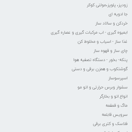
زودپز، پلوپز،مولتی کوکر
جا ادویه ای
خردکن و سالاد ساز
ابمیوه گیری - اب مرکبات گیری و عصاره گیری
غذا ساز - اسیاب و مخلوط کن
چای ساز و قهوه ساز
پنکه- بخور - دستگاه تصفیه هوا
گوشتکوب و همزن برقی و دستی
اسپرسوساز
سشوار وبرس حرارتی و اتو مو
انواع اتو و بخارگر
ماگ و قمقمه
سرویس قابلمه
فلاسک و کتری برقی