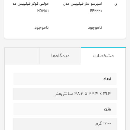
پس
اسپرسو ساز فیلیپس مدل
مولتی کوکر فیلیپس مدل
سرخ
200
HD2151
EP2220
ناموجود
ناموجود
نام
مشخصات
دیدگاه‌ها
ابعاد
‎۳۸.۳ x ۴۴.۴ x ۳۱.۴ سانتی‌متر
وزن
۱۶۰۰ گرم