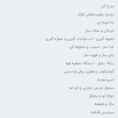
سرخ کن
زودپز، پلوپز،مولتی کوکر
جا ادویه ای
خردکن و سالاد ساز
ابمیوه گیری - اب مرکبات گیری و عصاره گیری
غذا ساز - اسیاب و مخلوط کن
چای ساز و قهوه ساز
پنکه- بخور - دستگاه تصفیه هوا
گوشتکوب و همزن برقی و دستی
اسپرسوساز
سشوار وبرس حرارتی و اتو مو
انواع اتو و بخارگر
ماگ و قمقمه
سرویس قابلمه