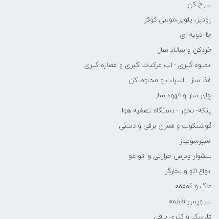
سرخ کن
زودپز، پلوپز،مولتی کوکر
جا ادویه ای
خردکن و سالاد ساز
ابمیوه گیری - اب مرکبات گیری و عصاره گیری
غذا ساز - اسیاب و مخلوط کن
چای ساز و قهوه ساز
پنکه- بخور - دستگاه تصفیه هوا
گوشتکوب و همزن برقی و دستی
اسپرسوساز
سشوار وبرس حرارتی و اتو مو
انواع اتو و بخارگر
ماگ و قمقمه
سرویس قابلمه
فلاسک و کتری برقی