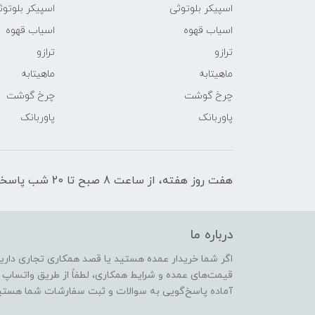
اسپیکر بلوتوثی
اسپیکر بلوتوث
اسیاب قهوه
اسیاب قهوه
ترازو
ترازو
ماهیتابه
ماهیتابه
چرخ گوشت
چرخ گوشت
پاوربانک
پاوربانک
هفت روز هفته، از ساعت 8 صبح تا 20 شب پاسخگوی شما عزیزان هستیم.
درباره ما
اگر شما خریدار عمده هستید یا قصد همکاری تجاری دارید،
قیمت‌های عمده و شرایط همکاری، لطفاً از طریق واتساپ یا
آماده پاسخ‌گویی به سوالات و ثبت سفارشات شما هستی