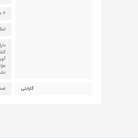
۲ متر
امک
دار
کشی
آوی
نشا
ضمان
گارانتی