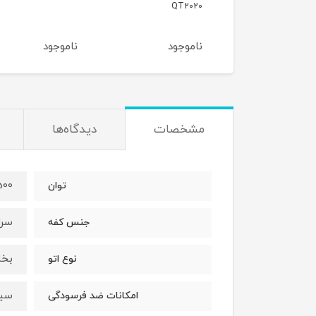
FV9845
QT2
وجود
ناموجود
ناموجود
مشخصات
دیدگاه‌ها
2500 
توان
سرا
جنس کفه
بخا
نوع اتو
سی
امکانات ضد فرسودگی