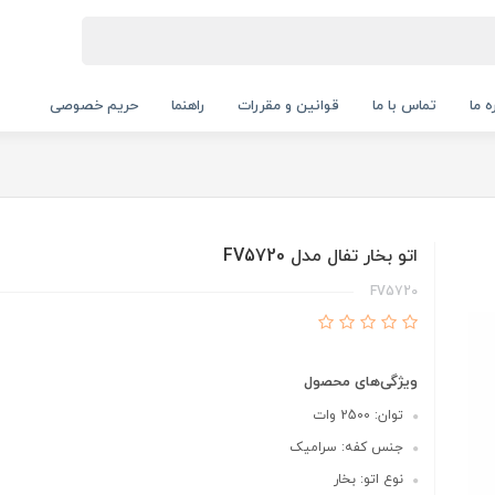
ه ما
تماس با ما
قوانین و مقررات
راهنما
حریم خصوصی
اتو بخار تفال مدل FV5720
FV5720
ویژگی‌های محصول
توان: 2500 وات
جنس کفه: سرامیک
نوع اتو: بخار