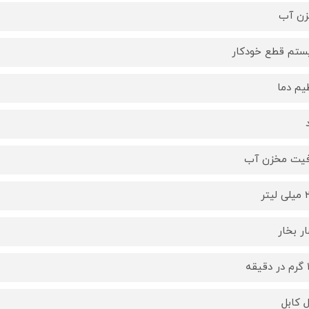
ن آب
تم قطع خودکار
یم دما
یت مخزن آب
یتر
ر بخار
قه
 کابل