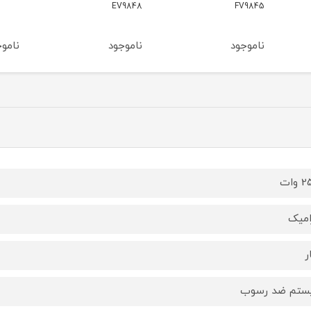
EV9848
ناموجود
ناموجود
ناموج
وات
میک
ر
ستم ضد رسوب