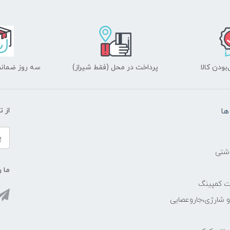
ودن کالا
پرداخت در محل (فقط شیراز)
سه روز ضمانت
ها
از 
اشتی
ما ر
ات کمپینگ
رو شارژی،جاروعصایی