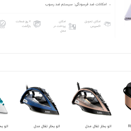
امکانات ضد فرسودگی: سیستم ضد رسوب
امکان تحویل
امکان
۷ روز ضمانت
اکسپرس
پرداخت در
بازگشت
محل
اتو بخار تفال مدل
اتو بخار تفال 5718
بخارگر تف