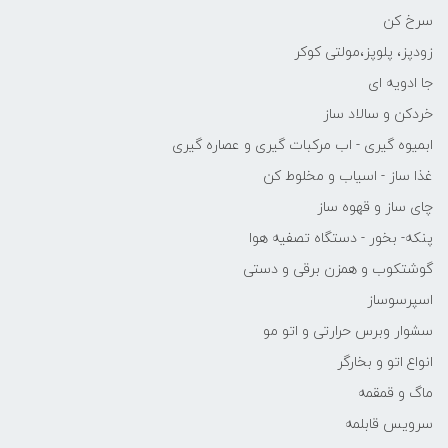
سرخ کن
زودپز، پلوپز،مولتی کوکر
جا ادویه ای
خردکن و سالاد ساز
ابمیوه گیری - اب مرکبات گیری و عصاره گیری
غذا ساز - اسیاب و مخلوط کن
چای ساز و قهوه ساز
پنکه- بخور - دستگاه تصفیه هوا
گوشتکوب و همزن برقی و دستی
اسپرسوساز
سشوار وبرس حرارتی و اتو مو
انواع اتو و بخارگر
ماگ و قمقمه
سرویس قابلمه