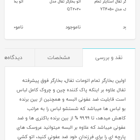
مام
اتو بخارگر تفال مدل
اتو بخار تفال مدل FV9845
اتو ب
QT2020
ناموجود
ناموجود
نام
نقد و بررسی
مشخصات
دیدگاه‌ها
اولین بخارگر تمام اتومات تفال، بخارگر فوق پیشرفته
تفال علاوه بر اینکه پاک کننده چین و چروک کامل لباس
است قابلیت ضد عفونی البسه و همچنین از بین برنده
بو لباس ها میباشد که شستشو لباس را به مراتب
کاهش میدهد، تا ۹۹.۹۹ % از بین برنده باکتری ها و ضد
عفونی میباشد که علاوه بر البسه میتوانید عروسک های
پارچه ای را برای فرزندان خود ضد عفونی کنید، اتو کشی