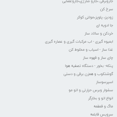
جاروبرقی ،جارو شارژی،جاروعصایی
سرخ کن
زودپز، پلوپز،مولتی کوکر
جا ادویه ای
خردکن و سالاد ساز
ابمیوه گیری - اب مرکبات گیری و عصاره گیری
غذا ساز - اسیاب و مخلوط کن
چای ساز و قهوه ساز
پنکه- بخور - دستگاه تصفیه هوا
گوشتکوب و همزن برقی و دستی
اسپرسوساز
سشوار وبرس حرارتی و اتو مو
انواع اتو و بخارگر
ماگ و قمقمه
سرویس قابلمه