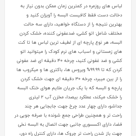
لباس های روزمره در کمترین زمان ممکن بدون نیاز به
دخالت دست فقط کافیست البسه را آویزان کنید و
بهترین نتیجه را از دستگاه خواهید، دارای سه حالت
مختلف شامل: اتو کشی، ضدعفونی کننده، خشک کردن
البسه، هر نوع پارچه ای از لطیف ترین لباس ها تا کت
های زمستانی و اسباب های نرم کودک را میتوانید اتو
کشی و ضد غفونی کنید، چرخه ۴۰ دقیقه ای ضد عفونی
کردن که تا ۹۹.۹۹% ویروس ها، باکتری ها و میکروب ها
را از بین میبرد، چرخه ۳۰ دقیقه ای جهت خشک کردن
پارچه و البسه که با یک جریان ملایم هوای خنک البسه
را خشک میکند، عملکرد بیصدا، مخزن آب ۲ لیتری
جداشو، دارای چهار عدد چرخ جهت جابجایی هر چند
راحت تر و همچنین طراحی جمع شونده با صرفه جویی در
فضا، دارای اکسسوری جانبی جهت اتصال به البسه نخی
جهت باز شدن راحت تر چروک ها، دارای کنترل راه دور،