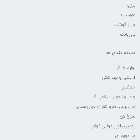
ترازو
ماهیتابه
چرخ گوشت
پاوربانک
دسته بندی ها
لوازم خانگی
آرایشی و بهداشتی
خشکبار
چادر و تجهیزات کمپینگ
جاروبرقی ،جارو شارژی،جاروعصایی
سرخ کن
زودپز، پلوپز،مولتی کوکر
جا ادویه ای