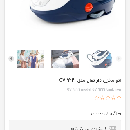
اتو مخزن دار تفال مدل GV 9221
GV 9221 model GV 9221 tank iron
ویژگی‌های محصول
فروشنده: مهرنگ کالا