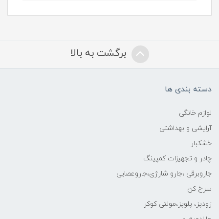
برگشت به بالا
دسته بندی ها
لوازم خانگی
آرایشی و بهداشتی
خشکبار
چادر و تجهیزات کمپینگ
جاروبرقی ،جارو شارژی،جاروعصایی
سرخ کن
زودپز، پلوپز،مولتی کوکر