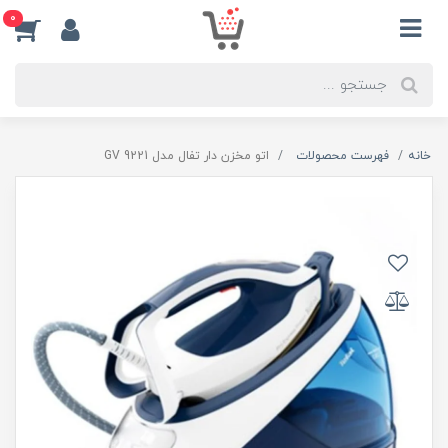
0
خانه
فهرست محصولات
اتو مخزن دار تفال مدل GV 9221