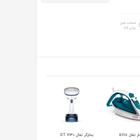
ضمانت اصل
بودن کالا
ال DT 7130
اتو بخارگر ایستاده تفال
سرخ کن تفال 10 لیتری