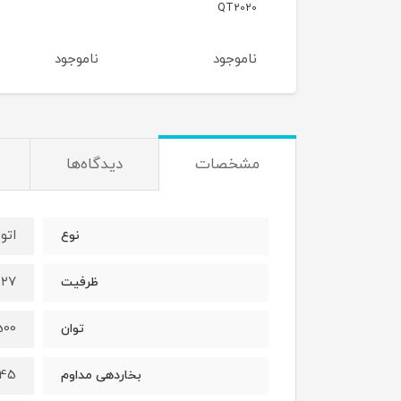
FV9845
QT2
وجود
ناموجود
ناموجود
مشخصات
دیدگاه‌ها
اتو
نوع
۰.۲۷ ل
ظرفیت
2500 
توان
45 گرم در دقیق
بخاردهی مداوم