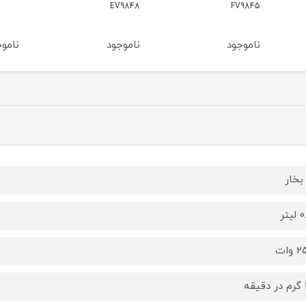
EV9848
ناموجود
ناموجود
ناموج
 بخار
یتر
وات
ه