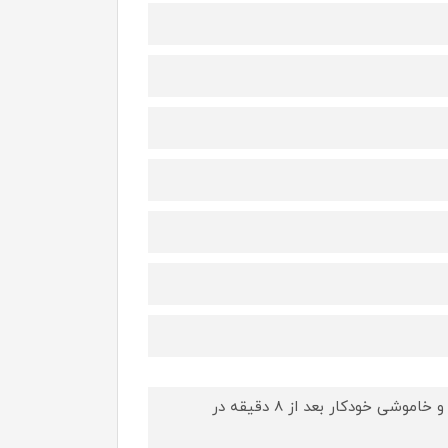
خاموش شدن خودکار بعد از 30 ثانیه در صورت ثابت ماندن اتو روی لباس و خاموشی خودکار بعد از 8 دقیقه در