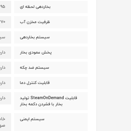
195 گر
بخاردهی لحظه ای
270 میلی ل
ظرفیت مخزن آب
سیس
سیستم بخاردهی
دارد
پخش عمودی بخار
دارد
سیستم ضد چکه
دارد
قابلیت کنترل دما
دارد
قابلیت SteamOnDemand تولید
بخار با فشردن دکمه بخار
سیستم ایمنی
صور