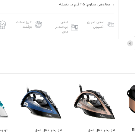
بخاردهی مداوم: 45 گرم در دقیقه
امکان تحویل
امکان
۷ روز ضمانت
اکسپرس
پرداخت در
بازگشت
محل
اتو بخار تفال مدل
اتو بخار تفال 5718
بخارگر تف