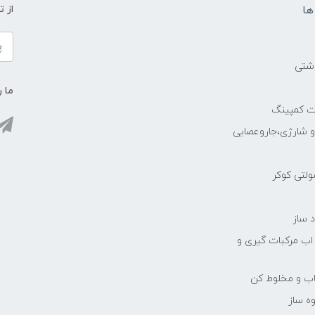
ها
از 
اشتی
ما ر
ات کمپینگ
رو شارژی،جاروعصایی
مولتی کوکر
 ساز
 اب مرکبات گیری و
یاب و مخلوط کن
ه ساز