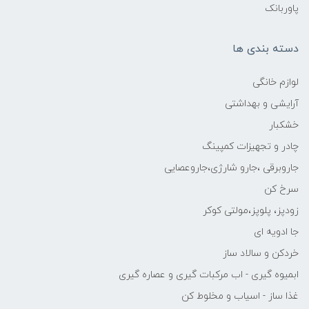
پاوربانک
دسته بندی ها
لوازم خانگی
آرایشی و بهداشتی
خشکبار
چادر و تجهیزات کمپینگ
جاروبرقی ،جارو شارژی،جاروعصایی
سرخ کن
زودپز، پلوپز،مولتی کوکر
جا ادویه ای
خردکن و سالاد ساز
ابمیوه گیری - اب مرکبات گیری و عصاره گیری
غذا ساز - اسیاب و مخلوط کن