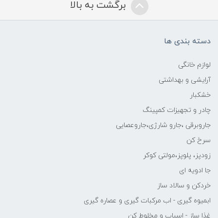
برگشت به بالا
دسته بندی ها
لوازم خانگی
آرایشی و بهداشتی
خشکبار
چادر و تجهیزات کمپینگ
جاروبرقی ،جارو شارژی،جاروعصایی
سرخ کن
زودپز، پلوپز،مولتی کوکر
جا ادویه ای
خردکن و سالاد ساز
ابمیوه گیری - اب مرکبات گیری و عصاره گیری
غذا ساز - اسیاب و مخلوط کن