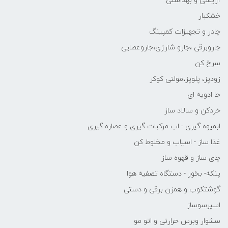
آرایشی و بهداشتی
خشکبار
چادر و تجهیزات کمپینگ
جاروبرقی ،جارو شارژی،جاروعصایی
سرخ کن
زودپز، پلوپز،مولتی کوکر
جا ادویه ای
خردکن و سالاد ساز
ابمیوه گیری - اب مرکبات گیری و عصاره گیری
غذا ساز - اسیاب و مخلوط کن
چای ساز و قهوه ساز
پنکه- بخور - دستگاه تصفیه هوا
گوشتکوب و همزن برقی و دستی
اسپرسوساز
سشوار وبرس حرارتی و اتو مو