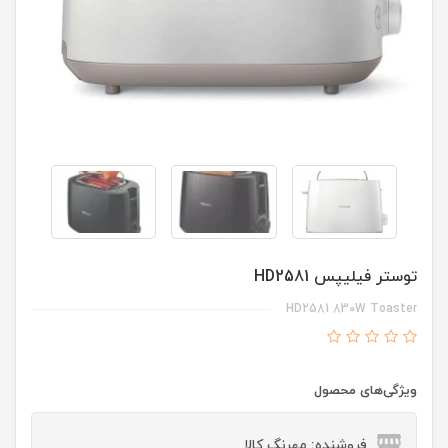
توستر فیلیپس HD2581
HD2581 830W Toaster
ویژگی‌های محصول
فروشنده: مهرنگ کالا