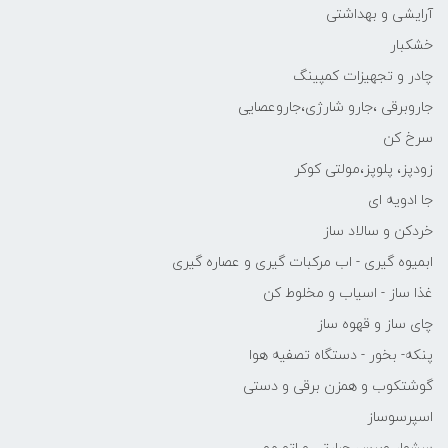
آرایشی و بهداشتی
خشکبار
چادر و تجهیزات کمپینگ
جاروبرقی ،جارو شارژی،جاروعصایی
سرخ کن
زودپز، پلوپز،مولتی کوکر
جا ادویه ای
خردکن و سالاد ساز
ابمیوه گیری - اب مرکبات گیری و عصاره گیری
غذا ساز - اسیاب و مخلوط کن
چای ساز و قهوه ساز
پنکه- بخور - دستگاه تصفیه هوا
گوشتکوب و همزن برقی و دستی
اسپرسوساز