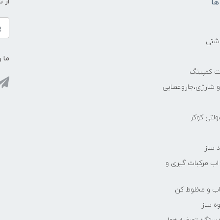
ها
از 
اشتی
ما ر
ات کمپینگ
رو شارژی،جاروعصایی
مولتی کوکر
 ساز
 اب مرکبات گیری و
یاب و مخلوط کن
ه ساز