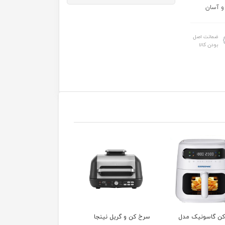
و آسان
ضمانت اصل
بودن کالا
کن و گریل نینجا
سرخ کن شارپ مدل KF-
سرخ کن فیلیپس مدل