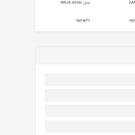
NI
AF70RT-S3
PHILIPS HD9285
جود
ناموجود
ناموجود