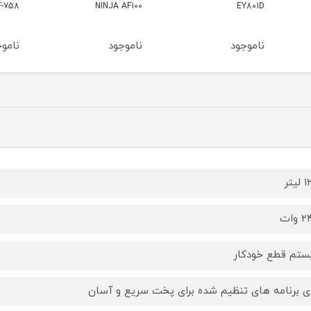
NINJA AF100
GAF-758
مدل NJA AG651
ناموجود
ناموجود
نامو
یتر
وات
تم قطع خودکار
ای برنامه های تنظیم شده برای پخت سریع و آسان