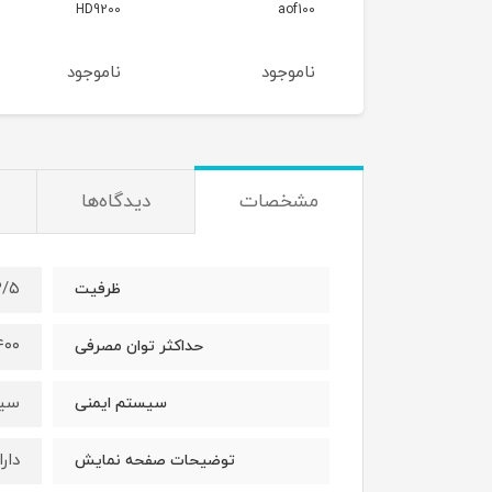
EY801D
HD9200
aof1
موجود
ناموجود
ناموجود
مشخصات
دیدگاه‌ها
۱۲/۵ ل
ظرفیت
۲۴۰۰ 
حداکثر توان مصرفی
سیس
سیستم ایمنی
دار
توضیحات صفحه نمایش