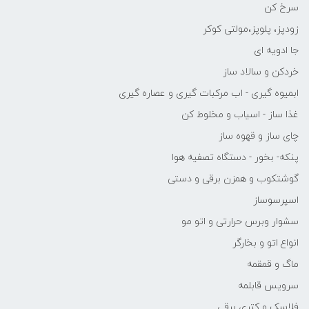
سرخ کن
زودپز، پلوپز،مولتی کوکر
جا ادویه ای
خردکن و سالاد ساز
ابمیوه گیری - اب مرکبات گیری و عصاره گیری
غذا ساز - اسیاب و مخلوط کن
چای ساز و قهوه ساز
پنکه- بخور - دستگاه تصفیه هوا
گوشتکوب و همزن برقی و دستی
اسپرسوساز
سشوار وبرس حرارتی و اتو مو
انواع اتو و بخارگر
ماگ و قمقمه
سرویس قابلمه
فلاسک و کتری برقی