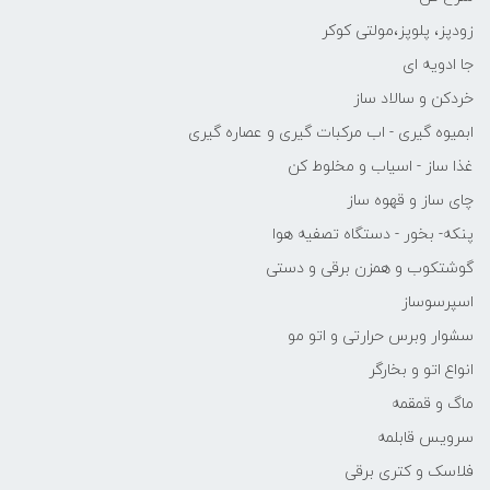
زودپز، پلوپز،مولتی کوکر
جا ادویه ای
خردکن و سالاد ساز
ابمیوه گیری - اب مرکبات گیری و عصاره گیری
غذا ساز - اسیاب و مخلوط کن
چای ساز و قهوه ساز
پنکه- بخور - دستگاه تصفیه هوا
گوشتکوب و همزن برقی و دستی
اسپرسوساز
سشوار وبرس حرارتی و اتو مو
انواع اتو و بخارگر
ماگ و قمقمه
سرویس قابلمه
فلاسک و کتری برقی