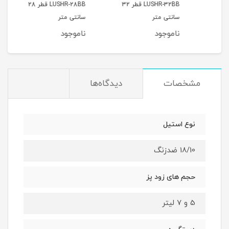
LUSHR-32BB قطر 32
LUSHR-28BB قطر 28
بامبو 10 
سانتی متر
سانتی متر
ناموجود
ناموجود
نام
مشخصات
دیدگاه‌ها
نوع استیل
18/10 ضدزنگ
حجم های زود پز
5 و 7 لیتر