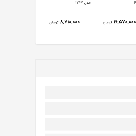
AF70RT-S3
RWF-W1766TU(K)
ناموجود
ناموجود
8,710,000
تومان