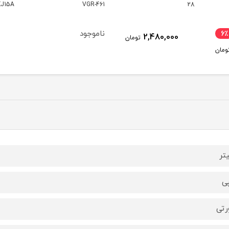
VGR-461
KJ15A
مدل 1747
ناموجود
16,570,000
ومان
تومان
ی
تی