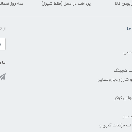
ودن کالا
پرداخت در محل (فقط شیراز)
سه روز ضمانت
ها
از 
اشتی
ما ر
ات کمپینگ
رو شارژی،جاروعصایی
مولتی کوکر
 ساز
 اب مرکبات گیری و