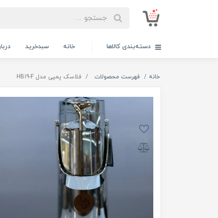
دسته‌بندی کالاها
خانه
سبدخرید
دربار
خانه
فهرست محصولات
فلاسک پمپی مدل HB19-F