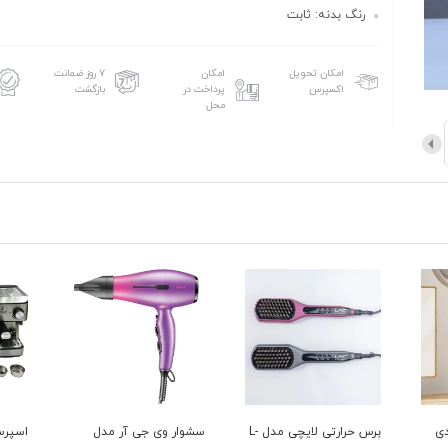
رنگ بدنه: ثابت
امکان تحویل
امکان
۷ روز ضمانت
اکسپرس
پرداخت در
بازگشت
محل
برس حرارتی لایچی مدل L-
سشوار وی جی آر مدل
اسپرسو ساز زیگما مدل
چای سا