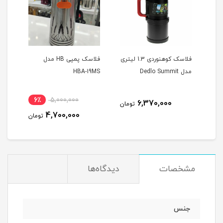
دی 1.7 لیتری
فلاسک کوهنوردی 1.3 لیتری
فلاسک پمپی HB مدل
فلاسک 3 لی
مدل Dedlo Summit
HBA-19MS
6٪
5,000,000
6,370,000
مان
تومان
4,700,000
تومان
مشخصات
دیدگاه‌ها
جنس