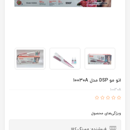
اتو مو DSP مدل 10030A
10030A
ویژگی‌های محصول
فروشنده: مهرنگ کالا