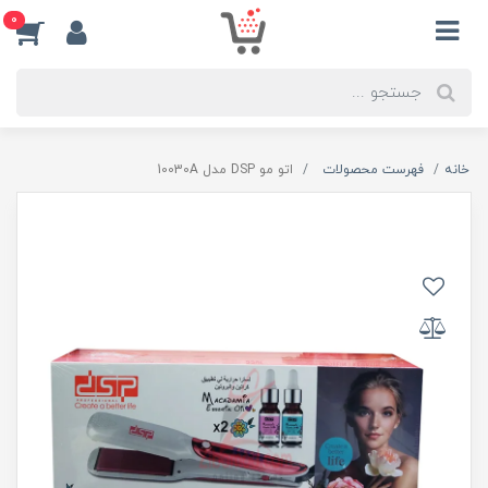
0
خانه
فهرست محصولات
اتو مو DSP مدل 10030A