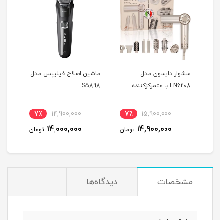
 مدل EN760
سشوار دایسون مدل
ماشین اصلاح فیلیپس مدل
EN6208 با متمرکزکننده
S5898
L-06
7٪
14,900,000
7٪
15,900,000
5
14,000,000
14,900,000
مان
تومان
تومان
مشخصات
دیدگاه‌ها