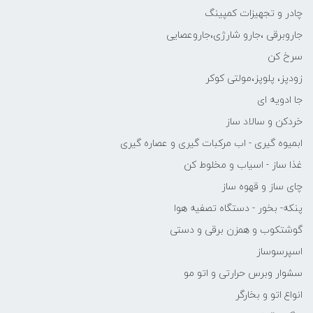
چادر و تجهیزات کمپینگ
جاروبرقی ،جارو شارژی،جاروعصایی
سرخ کن
زودپز، پلوپز،مولتی کوکر
جا ادویه ای
خردکن و سالاد ساز
ابمیوه گیری - اب مرکبات گیری و عصاره گیری
غذا ساز - اسیاب و مخلوط کن
چای ساز و قهوه ساز
پنکه- بخور - دستگاه تصفیه هوا
گوشتکوب و همزن برقی و دستی
اسپرسوساز
سشوار وبرس حرارتی و اتو مو
انواع اتو و بخارگر