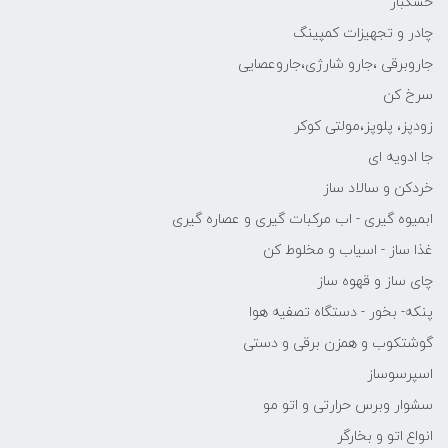
خشکبار
چادر و تجهیزات کمپینگ
جاروبرقی ،جارو شارژی،جاروعصایی
سرخ کن
زودپز، پلوپز،مولتی کوکر
جا ادویه ای
خردکن و سالاد ساز
ابمیوه گیری - اب مرکبات گیری و عصاره گیری
غذا ساز - اسیاب و مخلوط کن
چای ساز و قهوه ساز
پنکه- بخور - دستگاه تصفیه هوا
گوشتکوب و همزن برقی و دستی
اسپرسوساز
سشوار وبرس حرارتی و اتو مو
انواع اتو و بخارگر