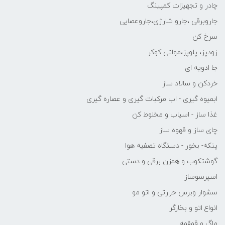
چادر و تجهیزات کمپینگ
جاروبرقی ،جارو شارژی،جاروعصایی
سرخ کن
زودپز، پلوپز،مولتی کوکر
جا ادویه ای
خردکن و سالاد ساز
ابمیوه گیری - اب مرکبات گیری و عصاره گیری
غذا ساز - اسیاب و مخلوط کن
چای ساز و قهوه ساز
پنکه- بخور - دستگاه تصفیه هوا
گوشتکوب و همزن برقی و دستی
اسپرسوساز
سشوار وبرس حرارتی و اتو مو
انواع اتو و بخارگر
ماگ و قمقمه