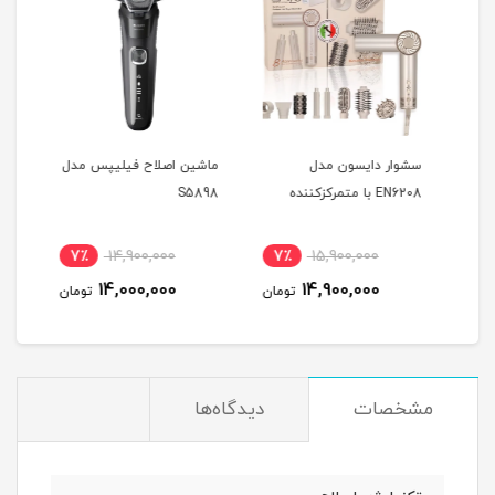
 مدل EN760
سشوار دایسون مدل
ماشین اصلاح فیلیپس مدل
EN6208 با متمرکزکننده
S5898
L-06
7٪
14,900,000
7٪
15,900,000
5
14,000,000
14,900,000
مان
تومان
تومان
مشخصات
دیدگاه‌ها