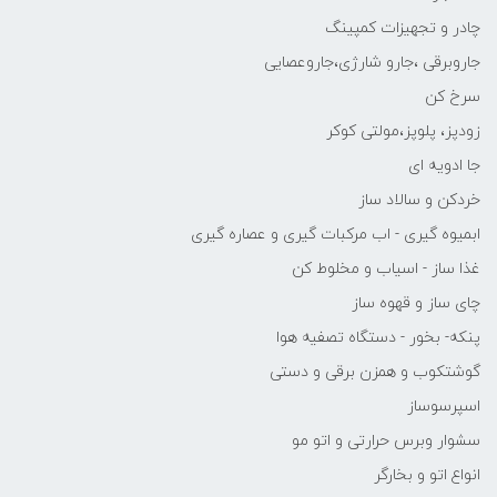
چادر و تجهیزات کمپینگ
جاروبرقی ،جارو شارژی،جاروعصایی
سرخ کن
زودپز، پلوپز،مولتی کوکر
جا ادویه ای
خردکن و سالاد ساز
ابمیوه گیری - اب مرکبات گیری و عصاره گیری
غذا ساز - اسیاب و مخلوط کن
چای ساز و قهوه ساز
پنکه- بخور - دستگاه تصفیه هوا
گوشتکوب و همزن برقی و دستی
اسپرسوساز
سشوار وبرس حرارتی و اتو مو
انواع اتو و بخارگر