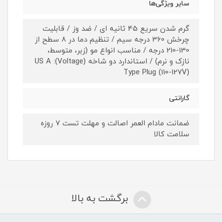
سایر ویژگی‌ها
گرم شدن سریع 45 ثانیه ای / ضد وز / قابلیت
چرخش 360 درجه سیم / تنظیم دما در 8 سطح از
130-210 درجه / مناسب انواع مو (زبر، متوسط،
نازک و نرم) / استاندارد دو شاخه (Voltage): US A
Type Plug (110-127V)
گارانتی
ضمانت مادام العمر اصالت و مهلت تست ۷ روزه
سلامت کالا
برگشت به بالا