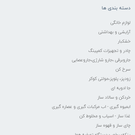
دسته بندی ها
لوازم خانگی
آرایشی و بهداشتی
خشکبار
چادر و تجهیزات کمپینگ
جاروبرقی ،جارو شارژی،جاروعصایی
سرخ کن
زودپز، پلوپز،مولتی کوکر
جا ادویه ای
خردکن و سالاد ساز
ابمیوه گیری - اب مرکبات گیری و عصاره گیری
غذا ساز - اسیاب و مخلوط کن
چای ساز و قهوه ساز
پنکه- بخور - دستگاه تصفیه هوا