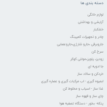
دسته بندی ها
لوازم خانگی
آرایشی و بهداشتی
خشکبار
چادر و تجهیزات کمپینگ
جاروبرقی ،جارو شارژی،جاروعصایی
سرخ کن
زودپز، پلوپز،مولتی کوکر
جا ادویه ای
خردکن و سالاد ساز
ابمیوه گیری - اب مرکبات گیری و عصاره گیری
غذا ساز - اسیاب و مخلوط کن
چای ساز و قهوه ساز
پنکه- بخور - دستگاه تصفیه هوا