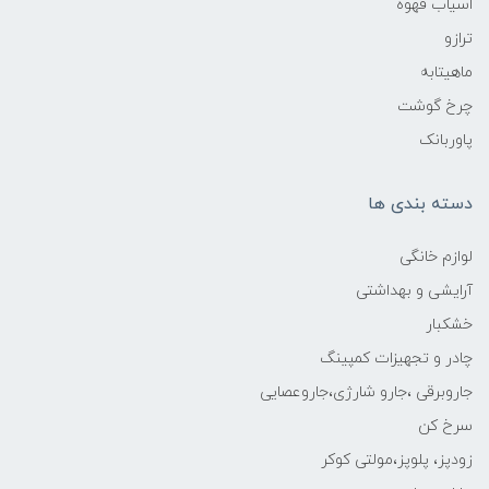
اسیاب قهوه
ترازو
ماهیتابه
چرخ گوشت
پاوربانک
دسته بندی ها
لوازم خانگی
آرایشی و بهداشتی
خشکبار
چادر و تجهیزات کمپینگ
جاروبرقی ،جارو شارژی،جاروعصایی
سرخ کن
زودپز، پلوپز،مولتی کوکر