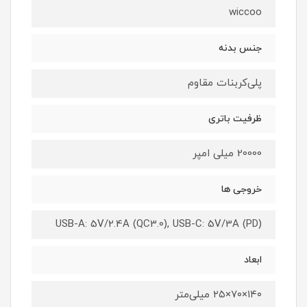
wiccoo
جنس بدنه
پلی‌کربنات مقاوم
ظرفیت باتری
20000 میلی امپر
خروجی ها
USB-A: 5V/2.4A (QC3.0), USB-C: 5V/3A (PD)
ابعاد
۱۴۰×۷۰×۲۵ میلی‌متر