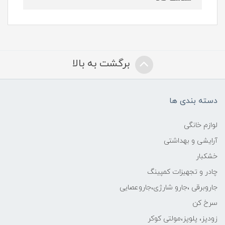
برگشت به بالا
دسته بندی ها
لوازم خانگی
آرایشی و بهداشتی
خشکبار
چادر و تجهیزات کمپینگ
جاروبرقی ،جارو شارژی،جاروعصایی
سرخ کن
زودپز، پلوپز،مولتی کوکر