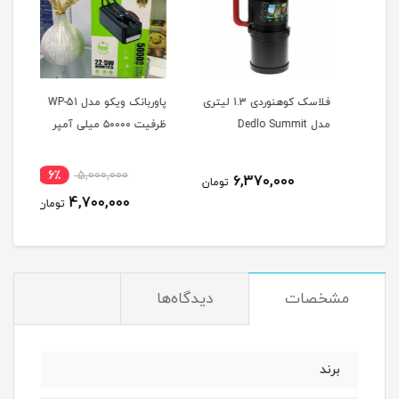
دی 1.7 لیتری
فلاسک کوهنوردی 1.3 لیتری
پاوربانک ویکو مدل WP-51
پاور
مدل Dedlo Summit
ظرفیت ۵۰۰۰۰ میلی آمپر
221
6٪
5,000,000
6,370,000
مان
تومان
4,700,000
تومان
مشخصات
دیدگاه‌ها
برند