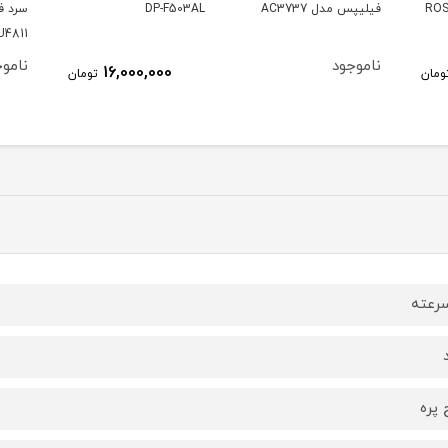
DP-F503AL
سرد فیلیپس مدل
کینگ مد
HU4811
ناموجود
نام
16,000,000
تومان
 پره