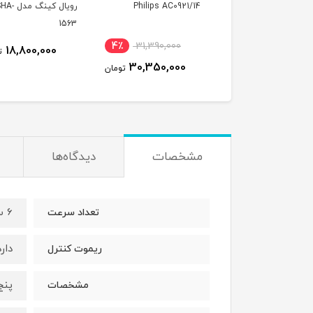
Philips AC0921/
رویال کینگ مدل ROSHA-
فیلیپس مدل AC3737
1563
ناموجود
4٪
31,390,000
18,800,000
تومان
30,350,000
تومان
مشخصات
دیدگاه‌ها
6 سرعته
تعداد سرعت
دارد
ریموت کنترل
پنج
مشخصات