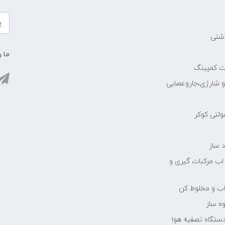
اشتی
ما ر
ات کمپینگ
رو شارژی،جاروعصایی
مولتی کوکر
 ساز
 اب مرکبات گیری و
یاب و مخلوط کن
ه ساز
دستگاه تصفیه هوا